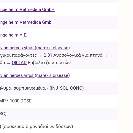
 Ingelheim Vetmedica GmbH
 Ingelheim Vetmedica GmbH
Ingelheim Α.Ε.
vian herpes virus (marek's disease)
γικοί παράγοντες →
QI01
Ανοσολογικά για πτηνά →
ιθα →
QI01AD
Εμβόλια ζώντων ιών
vian herpes virus (marek's disease)
άλυμα, συμπυκνωμένο, - (
INJ_SOL_CONC
)
AMP * 1000 DOSE
SC
)
}
(συσκευασία μοναδιαίων δόσεων)