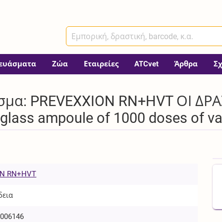
ευάσματα
Ζώα
Εταιρείες
ATCvet
Άρθρα
Σ
σμα: PREVEXXION RN+HVT ΟΙ ΔΡΑ
ass ampoule of 1000 doses of vac
ON RN+HVT
δεια
006146