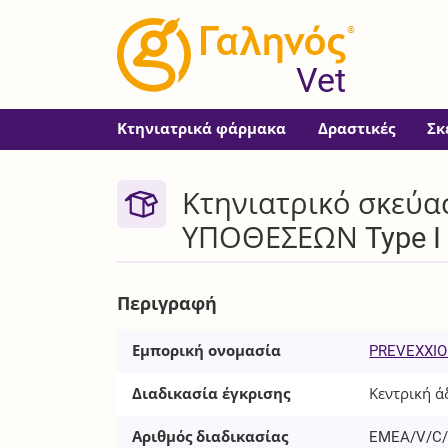
®
Vet
Κτηνιατρικά φάρμακα
Δραστικές
Σκ
Κτηνιατρικό σκεύα
ΥΠΟΘΕΣΕΩΝ Type I gl
Περιγραφή
Εμπορική ονομασία
PREVEXXI
Διαδικασία έγκρισης
Κεντρική ά
Αριθμός διαδικασίας
EMEA/V/C/