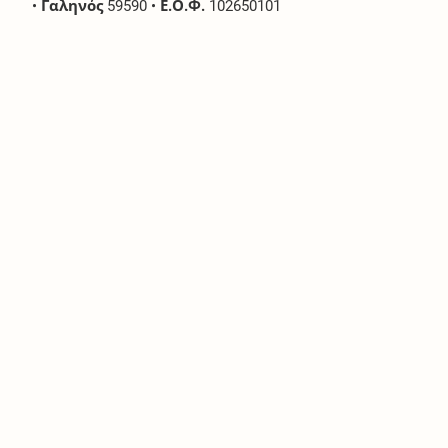
•
Γαληνός
59590
•
Ε.Ο.Φ.
102650101