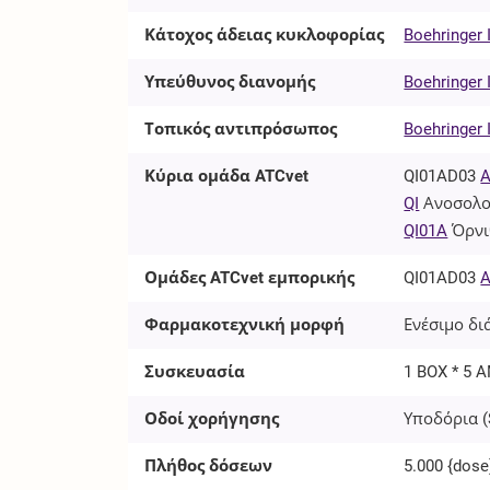
Κάτοχος άδειας κυκλοφορίας
Boehringer
Υπεύθυνος διανομής
Boehringer
Τοπικός αντιπρόσωπος
Boehringer 
Κύρια ομάδα ATCvet
QI01AD03
A
QI
Ανοσολο
QI01A
Όρν
Ομάδες ATCvet εμπορικής
QI01AD03
A
Φαρμακοτεχνική μορφή
Ενέσιμο δι
Συσκευασία
1 BOX * 5 
Οδοί χορήγησης
Υποδόρια (
Πλήθος δόσεων
5.000
{dose