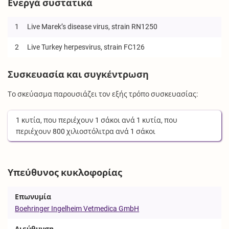
Ενεργά συστατικά
1
Live Marek’s disease virus, strain RN1250
2
Live Turkey herpesvirus, strain FC126
Συσκευασία και συγκέντρωση
Το σκεύασμα παρουσιάζει τον εξής τρόπο συσκευασίας:
1
κυτία
, που περιέχουν
1
σάκοι
ανά
1
κυτία
, που
περιέχουν
800
χιλιοστόλιτρα
ανά
1
σάκοι
Υπεύθυνος κυκλοφορίας
Επωνυμία
Boehringer Ingelheim Vetmedica GmbH
Διεύθυνση