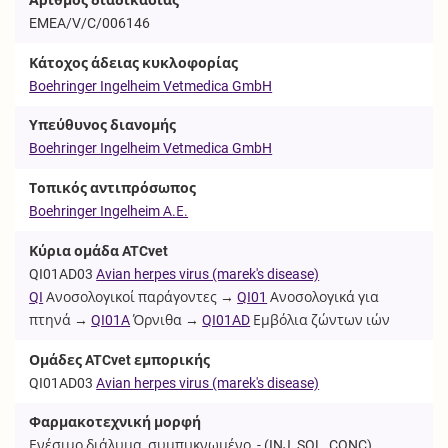
EMEA/V/C/006146
Κάτοχος άδειας κυκλοφορίας
Boehringer Ingelheim Vetmedica GmbH
Υπεύθυνος διανομής
Boehringer Ingelheim Vetmedica GmbH
Τοπικός αντιπρόσωπος
Boehringer Ingelheim Α.Ε.
Κύρια ομάδα ATCvet
QI01AD03
Avian herpes virus (marek's disease)
QI
Ανοσολογικοί παράγοντες →
QI01
Ανοσολογικά για
πτηνά →
QI01A
Όρνιθα →
QI01AD
Εμβόλια ζώντων ιών
Ομάδες ATCvet εμπορικής
QI01AD03
Avian herpes virus (marek's disease)
Φαρμακοτεχνική μορφή
Ενέσιμο διάλυμα, συμπυκνωμένο, - (
INJ_SOL_CONC
)