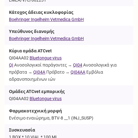
Κάτοχος άδειας κυκλοφορίας
Boehringer Ingelheim Vetmedica GmbH
Υπεύθυνος διανομής
Boehringer Ingelheim Vetmedica GmbH
Κύρια ομάδα ATCvet
QI04AA02
Bluetongue virus
QI
Ανοσολογικοί παράγοντες →
QI04
Ανοσολογικά για
πρόβατα →
QI04A
Πρόβατο →
QI04AA
Εμβόλια
αδρανοποιημένων ιών
Ομάδες ATCvet εμπορικής
QI04AA02
Bluetongue virus
Φαρμακοτεχνική μορφή
Ενέσιμο εναιώρημα, BTV-8 __1 (
INJ_SUSP
)
Συσκευασία
1 BOX * 10 VIAL * 100 ML