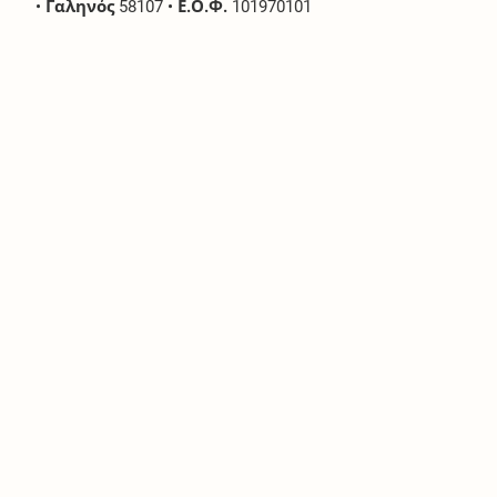
•
Γαληνός
58107
•
Ε.Ο.Φ.
101970101