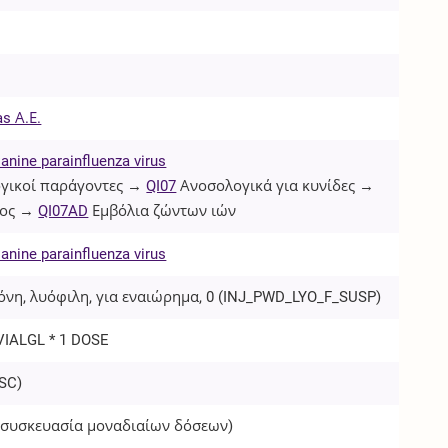
as Α.Ε.
anine parainfluenza virus
γικοί παράγοντες →
QI07
Ανοσολογικά για κυνίδες →
ος →
QI07AD
Εμβόλια ζώντων ιών
anine parainfluenza virus
όνη, λυόφιλη, για εναιώρημα, 0 (
INJ_PWD_LYO_F_SUSP
)
 VIALGL * 1 DOSE
SC
)
(συσκευασία μοναδιαίων δόσεων)