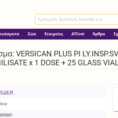
ευάσματα
Ζώα
Εταιρείες
ATCvet
Άρθρα
Σ
μα: VERSICAN PLUS PI LY.INSP.SV
LISATE x 1 DOSE + 25 GLASS VIA
PLUS PI
δεια
003681