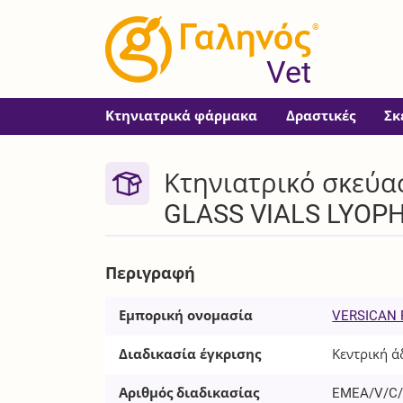
®
Vet
Κτηνιατρικά φάρμακα
Δραστικές
Σκ
Κτηνιατρικό σκεύασ
GLASS VIALS LYOPHI
Περιγραφή
Εμπορική ονομασία
VERSICAN 
Διαδικασία έγκρισης
Κεντρική ά
Αριθμός διαδικασίας
EMEA/V/C/