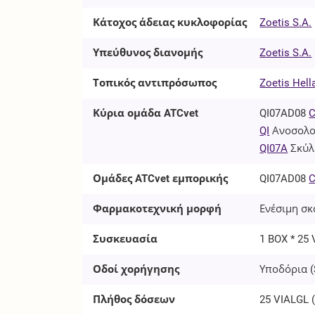
Κάτοχος άδειας κυκλοφορίας
Zoetis S.A.
Υπεύθυνος διανομής
Zoetis S.A.
Τοπικός αντιπρόσωπος
Zoetis Hell
Κύρια ομάδα ATCvet
QI07AD08
C
QI
Ανοσολο
QI07A
Σκύλ
Ομάδες ATCvet εμπορικής
QI07AD08
C
Φαρμακοτεχνική μορφή
Ενέσιμη σκ
Συσκευασία
1 BOX * 25
Οδοί χορήγησης
Υποδόρια (
Πλήθος δόσεων
25
VIALGL