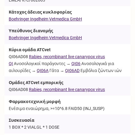
Κάτοχος άδειας κυκλοφορίας
Boehringer Ingelheim Vetmedica GmbH
Υπεύθυνος διανομής
Boehringer Ingelheim Vetmedica GmbH
Κύρια ομάδα ATCvet
QI06AD08
Rabies, recombinant live canarypox virus
QI
Ανοσολογικοί παράγοντες →
QI06
Ανοσολογικά για
αιλουρίδες →
QI06A
Γάτα →
QI06AD
Εμβόλια ζώντων ιών
Ομάδες ATCvet εμπορικής
QI06AD08
Rabies, recombinant live canarypox virus
Φαρμακοτεχνική μορφή
Ενέσιμο εναιώρημα, >=10^6.8 FAID50 (
INJ_SUSP
)
Συσκευασία
1 BOX * 2 VIALGL * 1 DOSE