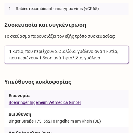
1
Rabies recombinant canarypox virus (vCP65)
Συσκευασία και συγκέντρωση
Το σκεύασμα παρουσιάζει τον εξής τρόπο συσκευασίας:
1
κυτία
, που περιέχουν
2
φιαλίδια, γυάλινα
ανά
1
κυτία
,
που περιέχουν
1
δόση
ανά
1
φιαλίδια, γυάλινα
Υπεύθυνος κυκλοφορίας
Επωνυμία
Boehringer Ingelheim Vetmedica GmbH
Διεύθυνση
Binger Straße 173, 55218 Ingelheim am Rhein (DE)
Αριθμός τηλεφώνου