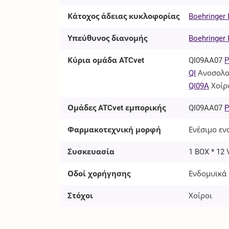
Κάτοχος άδειας κυκλοφορίας
Boehringer
Υπεύθυνος διανομής
Boehringer
Κύρια ομάδα ATCvet
QI09AA07
P
QI
Ανοσολο
QI09A
Χοίρ
Ομάδες ATCvet εμπορικής
QI09AA07
P
Φαρμακοτεχνική μορφή
Ενέσιμο ενα
Συσκευασία
1 BOX * 12 
Οδοί χορήγησης
Ενδομυϊκά 
Στόχοι
Χοίροι