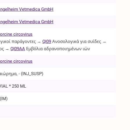
 Ingelheim Vetmedica GmbH
 Ingelheim Vetmedica GmbH
orcine circovirus
γικοί παράγοντες →
QI09
Ανοσολογικά για συΐδες →
ος →
QI09AA
Εμβόλια αδρανοποιημένων ιών
orcine circovirus
ιώρημα, - (
INJ_SUSP
)
VIAL * 250 ML
(
IM
)