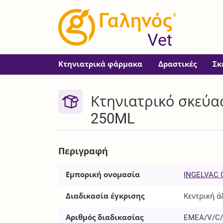
®
Vet
Κτηνιατρικά φάρμακα
Δραστικές
Σκ
Κτηνιατρικό σκεύασ
250ML
Περιγραφή
Εμπορική ονομασία
INGELVAC 
Διαδικασία έγκρισης
Κεντρική ά
Αριθμός διαδικασίας
EMEA/V/C/