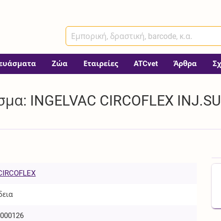
ευάσματα
Ζώα
Εταιρείες
ATCvet
Άρθρα
Σ
μα: INGELVAC CIRCOFLEX INJ.SUSP
CIRCOFLEX
δεια
000126