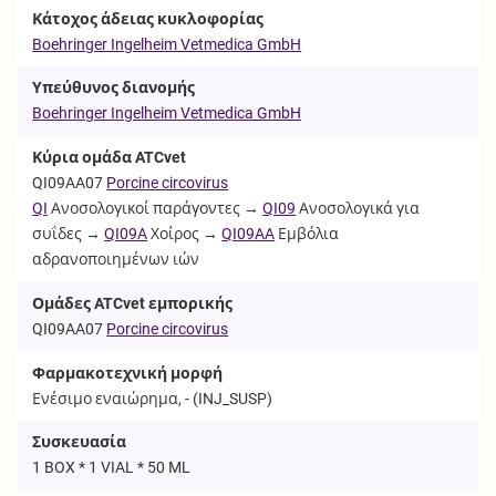
Κάτοχος άδειας κυκλοφορίας
Boehringer Ingelheim Vetmedica GmbH
Υπεύθυνος διανομής
Boehringer Ingelheim Vetmedica GmbH
Κύρια ομάδα ATCvet
QI09AA07
Porcine circovirus
QI
Ανοσολογικοί παράγοντες →
QI09
Ανοσολογικά για
συΐδες →
QI09A
Χοίρος →
QI09AA
Εμβόλια
αδρανοποιημένων ιών
Ομάδες ATCvet εμπορικής
QI09AA07
Porcine circovirus
Φαρμακοτεχνική μορφή
Ενέσιμο εναιώρημα, - (
INJ_SUSP
)
Συσκευασία
1 BOX * 1 VIAL * 50 ML