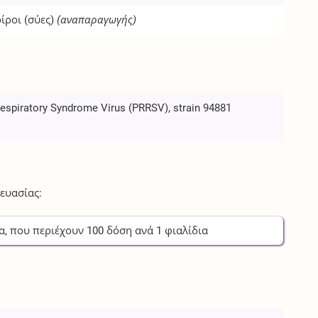
ίροι (σύες)
(αναπαραγωγής)
espiratory Syndrome Virus (PRRSV), strain 94881
ευασίας:
α
, που περιέχουν
100
δόση
ανά
1
φιαλίδια