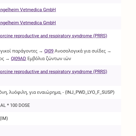
 Ingelheim Vetmedica GmbH
 Ingelheim Vetmedica GmbH
orcine reproductive and respiratory syndrome (PRRS)
γικοί παράγοντες →
QI09
Ανοσολογικά για συΐδες →
ος →
QI09AD
Εμβόλια ζώντων ιών
orcine reproductive and respiratory syndrome (PRRS)
νη, λυόφιλη, για εναιώρημα, - (
INJ_PWD_LYO_F_SUSP
)
IAL * 100 DOSE
(
IM
)