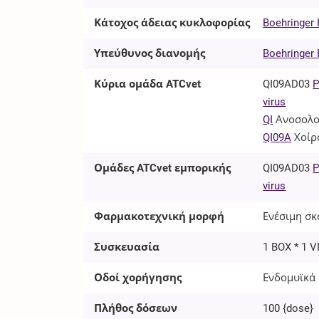
Κάτοχος άδειας κυκλοφορίας
Boehringer
Υπεύθυνος διανομής
Boehringer
Κύρια ομάδα ATCvet
QI09AD03
P
virus
QI
Ανοσολο
QI09A
Χοίρ
Ομάδες ATCvet εμπορικής
QI09AD03
P
virus
Φαρμακοτεχνική μορφή
Ενέσιμη σκό
Συσκευασία
1 BOX * 1 V
Οδοί χορήγησης
Ενδομυϊκά 
Πλήθος δόσεων
100
{dose}