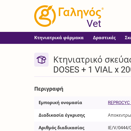
®
Vet
Κτηνιατρικά φάρμακα
Δραστικές
Σκ
Κτηνιατρικό σκεύασ
DOSES + 1 VIAL x 2
Περιγραφή
Εμπορική ονομασία
REPROCYC
Διαδικασία έγκρισης
Αποκεντρω
Αριθμός διαδικασίας
IE/V/0444/