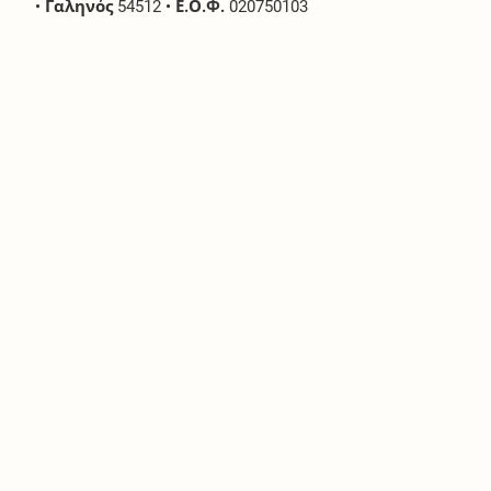
•
Γαληνός
54512
•
Ε.Ο.Φ.
020750103