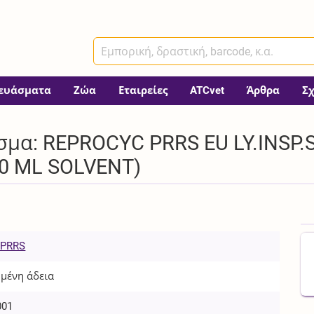
ευάσματα
Ζώα
Εταιρείες
ATCvet
Άρθρα
Σ
μα: REPROCYC PRRS EU LY.INSP.SV 
00 ML SOLVENT)
 PRRS
μένη άδεια
001