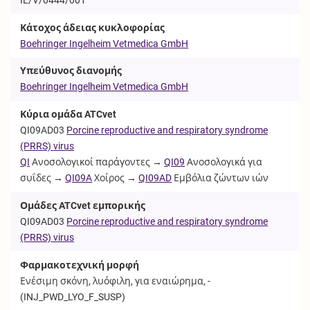
Κάτοχος άδειας κυκλοφορίας
Boehringer Ingelheim Vetmedica GmbH
Υπεύθυνος διανομής
Boehringer Ingelheim Vetmedica GmbH
Κύρια ομάδα ATCvet
QI09AD03
Porcine reproductive and respiratory syndrome
(PRRS) virus
QI
Ανοσολογικοί παράγοντες →
QI09
Ανοσολογικά για
συΐδες →
QI09A
Χοίρος →
QI09AD
Εμβόλια ζώντων ιών
Ομάδες ATCvet εμπορικής
QI09AD03
Porcine reproductive and respiratory syndrome
(PRRS) virus
Φαρμακοτεχνική μορφή
Ενέσιμη σκόνη, λυόφιλη, για εναιώρημα, -
(
INJ_PWD_LYO_F_SUSP
)