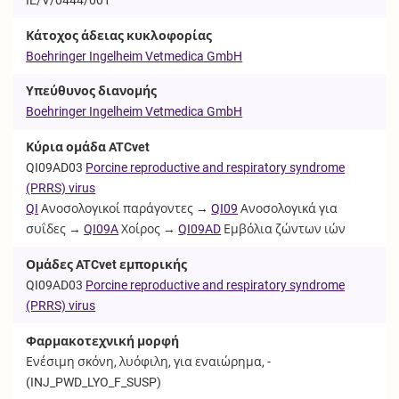
Κάτοχος άδειας κυκλοφορίας
Boehringer Ingelheim Vetmedica GmbH
Υπεύθυνος διανομής
Boehringer Ingelheim Vetmedica GmbH
Κύρια ομάδα ATCvet
QI09AD03
Porcine reproductive and respiratory syndrome
(PRRS) virus
QI
Ανοσολογικοί παράγοντες →
QI09
Ανοσολογικά για
συΐδες →
QI09A
Χοίρος →
QI09AD
Εμβόλια ζώντων ιών
Ομάδες ATCvet εμπορικής
QI09AD03
Porcine reproductive and respiratory syndrome
(PRRS) virus
Φαρμακοτεχνική μορφή
Ενέσιμη σκόνη, λυόφιλη, για εναιώρημα, -
(
INJ_PWD_LYO_F_SUSP
)