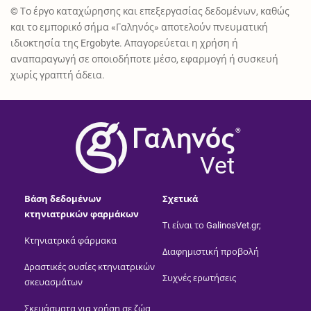
© Το έργο καταχώρησης και επεξεργασίας δεδομένων, καθώς
και το εμπορικό σήμα «Γαληνός» αποτελούν πνευματική
ιδιοκτησία της Ergobyte. Απαγορεύεται η χρήση ή
αναπαραγωγή σε οποιοδήποτε μέσο, εφαρμογή ή συσκευή
χωρίς γραπτή άδεια.
®
Vet
Βάση δεδομένων
Σχετικά
κτηνιατρικών φαρμάκων
Τι είναι το GalinosVet.gr;
Κτηνιατρικά φάρμακα
Διαφημιστική προβολή
Δραστικές ουσίες κτηνιατρικών
Συχνές ερωτήσεις
σκευασμάτων
Σκευάσματα για χρήση σε ζώα