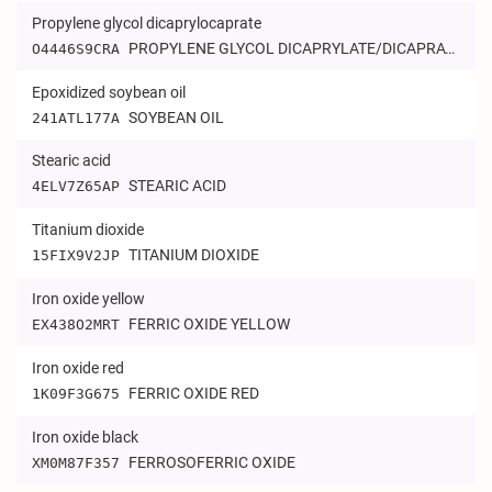
Propylene glycol dicaprylocaprate
PROPYLENE GLYCOL DICAPRYLATE/DICAPRATE
O4446S9CRA
Epoxidized soybean oil
SOYBEAN OIL
241ATL177A
Stearic acid
STEARIC ACID
4ELV7Z65AP
Titanium dioxide
TITANIUM DIOXIDE
15FIX9V2JP
Iron oxide yellow
FERRIC OXIDE YELLOW
EX438O2MRT
Iron oxide red
FERRIC OXIDE RED
1K09F3G675
Iron oxide black
FERROSOFERRIC OXIDE
XM0M87F357