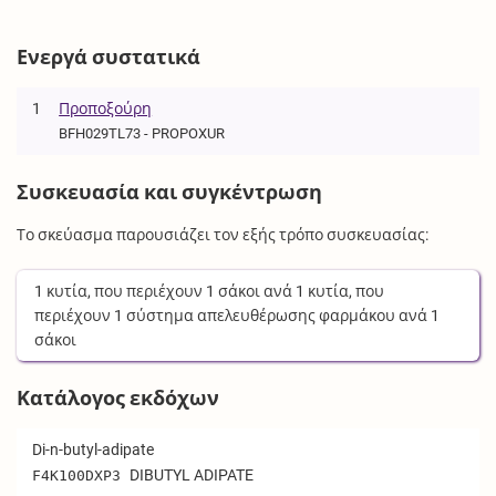
Ενεργά συστατικά
1
Προποξούρη
BFH029TL73 - PROPOXUR
Συσκευασία και συγκέντρωση
Το σκεύασμα παρουσιάζει τον εξής τρόπο συσκευασίας:
1
κυτία
, που περιέχουν
1
σάκοι
ανά
1
κυτία
, που
περιέχουν
1
σύστημα απελευθέρωσης φαρμάκου
ανά
1
σάκοι
Κατάλογος εκδόχων
Di-n-butyl-adipate
DIBUTYL ADIPATE
F4K100DXP3