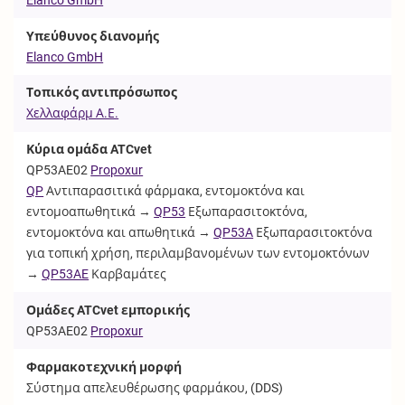
Υπεύθυνος διανομής
Elanco GmbH
Τοπικός αντιπρόσωπος
Χελλαφάρμ Α.Ε.
Κύρια ομάδα ATCvet
QP53AE02
Propoxur
QP
Αντιπαρασιτικά φάρμακα, εντομοκτόνα και
εντομοαπωθητικά →
QP53
Εξωπαρασιτοκτόνα,
εντομοκτόνα και απωθητικά →
QP53A
Εξωπαρασιτοκτόνα
για τοπική χρήση, περιλαμβανομένων των εντομοκτόνων
→
QP53AE
Καρβαμάτες
Ομάδες ATCvet εμπορικής
QP53AE02
Propoxur
Φαρμακοτεχνική μορφή
Σύστημα απελευθέρωσης φαρμάκου, (
DDS
)