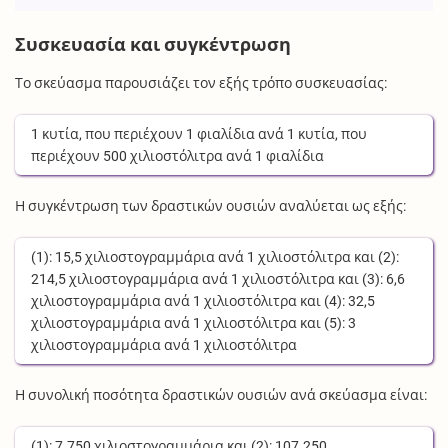
Συσκευασία και συγκέντρωση
Το σκεύασμα παρουσιάζει τον εξής τρόπο συσκευασίας:
1
κυτία
, που περιέχουν
1
φιαλίδια
ανά
1
κυτία
, που
περιέχουν
500
χιλιοστόλιτρα
ανά
1
φιαλίδια
Η συγκέντρωση των δραστικών ουσιών αναλύεται ως εξής:
(1):
15,5
χιλιοστογραμμάρια
ανά
1
χιλιοστόλιτρα
και (2):
214,5
χιλιοστογραμμάρια
ανά
1
χιλιοστόλιτρα
και (3):
6,6
χιλιοστογραμμάρια
ανά
1
χιλιοστόλιτρα
και (4):
32,5
χιλιοστογραμμάρια
ανά
1
χιλιοστόλιτρα
και (5):
3
χιλιοστογραμμάρια
ανά
1
χιλιοστόλιτρα
Η συνολική ποσότητα δραστικών ουσιών ανά σκεύασμα είναι:
(1):
7.750
χιλιοστογραμμάρια
και (2):
107.250