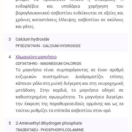
ενδοφλέβια και υποδόρια χορήγηση του
βορογλουκονικού ασβεστίου ενδείκνυται σε οξείες και
χρόνιες καταστάσεις έλλειψης ασβεστίου σε σκύλους
και γάτες.
3
Calcium hydroxide
PF5DZW74VN - CALCIUM HYDROXIDE
4
Χλωριούχο μαγνήσιο
02F3473H9O - MAGNESIUM CHLORIDE
Το μαγνήσιο είναι συμπαράγοντας σε έναν αριθμό
ενζυμικών συστημάτων. Διαδραματίζει επίσης
κάποιον ρόλο στη μυϊκή διέγερση και στη νευροχημική
μετάδοση. Στην καρδιά, το μαγνήσιο οδηγεί σε
καθυστερημένη αγωγιμότητα. Το μαγνήσιο διεγείρει
την έκκριση της παραθυρεοειδούς ορμόνης και ως εκ
τούτου ρυθμίζει τα επίπεδα ασβεστίου στον ορό.
5
2-Aminoethyl dihydrogen phosphate
78A2BX7AEU - PHOSPHORYLCOLAMINE