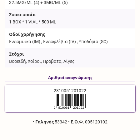
32.5MG/ML (4) + 3MG/ML (5)
Συσκευασία
1 BOX * 1 VIAL * 500 ML
Οδοί χορήγησης
Ενδομυϊκά (
IM
) , Ενδοφλέβια (
IV
) , Υποδόρια (
SC
)
Στόχοι
Βοοειδή, Χοίροι, Πρόβατα, Αίγες
Αριθμοί αναγνώρισης
2810051201022
•
Γαληνός
53342
•
Ε.Ο.Φ.
005120102