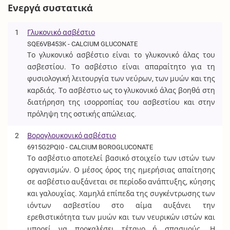
Ενεργά συστατικά
1
Γλυκονικό ασβέστιο
SQE6VB453K - CALCIUM GLUCONATE
Το γλυκονικό ασβέστιο είναι το γλυκονικό άλας του
ασβεστίου. Το ασβέστιο είναι απαραίτητο για τη
φυσιολογική λειτουργία των νεύρων, των μυών και της
καρδιάς. Το ασβέστιο ως το γλυκονικό άλας βοηθά στη
διατήρηση της ισορροπίας του ασβεστίου και στην
πρόληψη της οστικής απώλειας.
2
Βορογλουκονικό ασβέστιο
6915G2PQI0 - CALCIUM BOROGLUCONATE
Το ασβέστιο αποτελεί βασικό στοιχείο των ιστών των
οργανισμών. Ο μέσος όρος της ημερήσιας απαίτησης
σε ασβέστιο αυξάνεται σε περίοδο ανάπτυξης, κύησης
και γαλουχίας. Χαμηλά επίπεδα της συγκέντρωσης των
ιόντων ασβεστίου στο αίμα αυξάνει την
ερεθιστικότητα των μυών και των νευρικών ιστών και
μπορεί να προκαλέσει τέτανο ή σπασμούς. Η