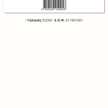
•
Γαληνός
52284
•
Ε.Ο.Φ.
011901001