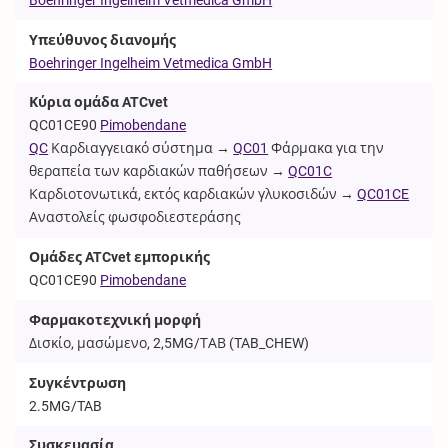
Υπεύθυνος διανομής
Boehringer Ingelheim Vetmedica GmbH
Κύρια ομάδα ATCvet
QC01CE90
Pimobendane
QC
Καρδιαγγειακό σύστημα →
QC01
Φάρμακα για την
θεραπεία των καρδιακών παθήσεων →
QC01C
Καρδιοτονωτικά, εκτός καρδιακών γλυκοσιδών →
QC01CE
Αναστολείς φωσφοδιεστεράσης
Ομάδες ATCvet εμπορικής
QC01CE90
Pimobendane
Φαρμακοτεχνική μορφή
Δισκίο, μασώμενο, 2,5MG/ΤΑΒ (
TAB_CHEW
)
Συγκέντρωση
2.5MG/TAB
Συσκευασία