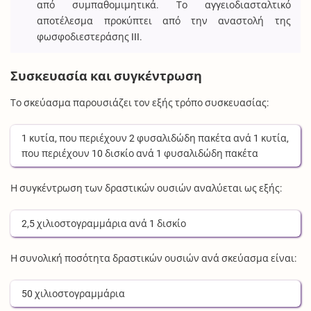
από συμπαθομιμητικά. Το αγγειοδιασταλτικό
αποτέλεσμα προκύπτει από την αναστολή της
φωσφοδιεστεράσης III.
Συσκευασία και συγκέντρωση
Το σκεύασμα παρουσιάζει τον εξής τρόπο συσκευασίας:
1
κυτία
, που περιέχουν
2
φυσαλιδώδη πακέτα
ανά
1
κυτία
,
που περιέχουν
10
δισκίο
ανά
1
φυσαλιδώδη πακέτα
Η συγκέντρωση των δραστικών ουσιών αναλύεται ως εξής:
2,5
χιλιοστογραμμάρια
ανά
1
δισκίο
Η συνολική ποσότητα δραστικών ουσιών ανά σκεύασμα είναι:
50
χιλιοστογραμμάρια