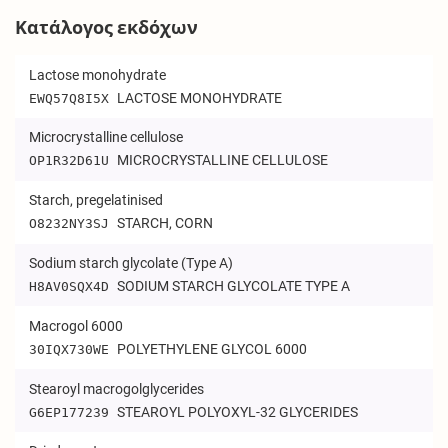
Κατάλογος εκδόχων
Lactose monohydrate
LACTOSE MONOHYDRATE
EWQ57Q8I5X
Microcrystalline cellulose
MICROCRYSTALLINE CELLULOSE
OP1R32D61U
Starch, pregelatinised
STARCH, CORN
O8232NY3SJ
Sodium starch glycolate (Type A)
SODIUM STARCH GLYCOLATE TYPE A
H8AV0SQX4D
Macrogol 6000
POLYETHYLENE GLYCOL 6000
30IQX730WE
Stearoyl macrogolglycerides
STEAROYL POLYOXYL-32 GLYCERIDES
G6EP177239