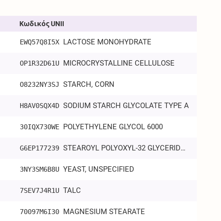
Κωδικός UNII
LACTOSE MONOHYDRATE
EWQ57Q8I5X
MICROCRYSTALLINE CELLULOSE
OP1R32D61U
STARCH, CORN
O8232NY3SJ
SODIUM STARCH GLYCOLATE TYPE A
H8AV0SQX4D
POLYETHYLENE GLYCOL 6000
30IQX730WE
STEAROYL POLYOXYL-32 GLYCERIDES
G6EP177239
YEAST, UNSPECIFIED
3NY3SM6B8U
TALC
7SEV7J4R1U
MAGNESIUM STEARATE
70097M6I30