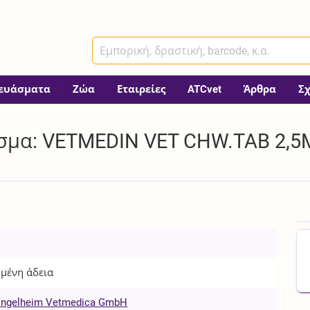
ευάσματα
Ζώα
Εταιρείες
ATCvet
Άρθρα
Σ
σμα: VETMEDIN VET CHW.TAB 2,5M
μένη άδεια
 Ingelheim Vetmedica GmbH