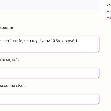
σκ
MP
Μα
ευασίας:
α
ανά
1
κυτία
, που περιέχουν
10
δισκίο
ανά
1
αι ως εξής:
κεύασμα είναι: