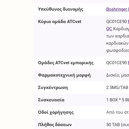
Υπεύθυνος διανομής
Boehringer
Κύρια ομάδα ATCvet
QC01CE90
QC
Καρδια
των καρδι
καρδιακών
φωσφοδιεσ
Ομάδες ATCvet εμπορικής
QC01CE90
Φαρμακοτεχνική μορφή
Δισκίο, μα
Συγκέντρωση
2.5MG/TAB
Συσκευασία
1 BOX * 5 B
Οδοί χορήγησης
Από του στ
Πλήθος δόσεων
50
TAB
(συ