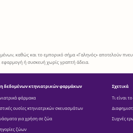
μένων, καθώς και το εμπορικό σήμα «Γαληνός» αποτελούν πνευμ
 εφαρμογή ή συσκευή χωρίς γραπτή άδεια.
η δεδομένων κτηνιατρικών φαρμάκων
Σχετικά
νιατρικά φάρμακα
Τι είναι το
στικές ουσίες κτηνιατρικών σκευασμάτων
Διαφημιστ
υάσματα για χρήση σε ζώα
Συχνές ερ
ηγορίες ζώων