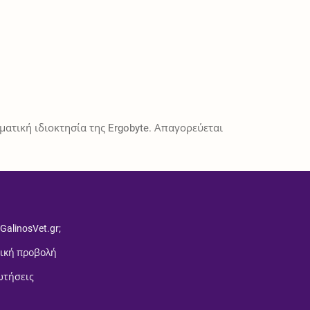
ατική ιδιοκτησία της Ergobyte. Απαγορεύεται
 GalinosVet.gr;
ική προβολή
ωτήσεις