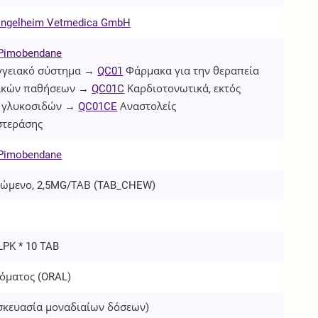
 Ingelheim Vetmedica GmbH
Pimobendane
γγειακό σύστημα →
QC01
Φάρμακα για την θεραπεία
ακών παθήσεων →
QC01C
Καρδιοτονωτικά, εκτός
 γλυκοσιδών →
QC01CE
Αναστολείς
τεράσης
Pimobendane
σώμενο, 2,5MG/ΤΑΒ (
TAB_CHEW
)
LPK * 10 TAB
όματος (
ORAL
)
σκευασία μοναδιαίων δόσεων)