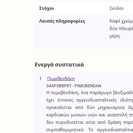
Στόχοι
Σκύλοι
Λοιπές πληροφορίες
Καφέ χρώμα
δύο πλευρέ
μέρη.
Ενεργά συστατικά
1
Πιμοβενδάνη
34AP3BBP9T - PIMOBENDAN
Η πιμοβενδάνη, ένα παράγωγο βενζιμαδα
έχει έντονες αγγειοδιασταλτικές ιδιό
προκαλείται από δύο μηχανισμούς δρ
καρδιακών μυϊκών ινών και αναστολή της
δεν πυροδοτείται ούτε από δράση παρ
συμπαθομιμητικά. Το αγγειοδιασταλτ