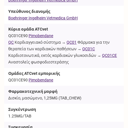
Υπεύθυνος διανομής
Boehringer Ingelheim Vetmedica GmbH
Κύρια ομάδα ATCvet
QC01CE90
Pimobendane
QC
Καρδιαγγειακό σύστημα →
QC01
Φάρμακα για την
θεραπεία των καρδιακών παθήσεων →
QC01C
Καρδιοτονωτικά, εκτός καρδιακών γλυκοσιδών →
QC01CE
Αναστολείς φωσφοδιεστεράσης
Ομάδες ATCvet εμπορικής
QC01CE90
Pimobendane
Φαρμακοτεχνική μορφή
Δισκίο, μασώμενο, 1,25MG (
TAB_CHEW
)
Συγκέντρωση
1.25MG/TAB
Συσκευασία