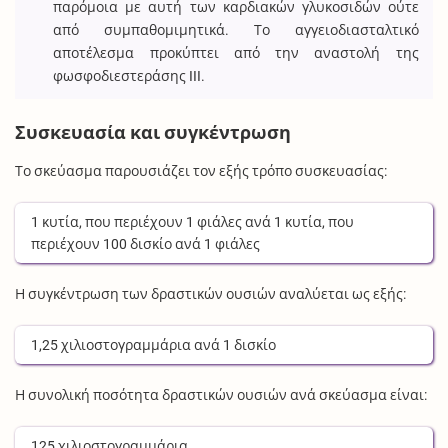
παρόμοια με αυτή των καρδιακών γλυκοσιδών ούτε
από συμπαθομιμητικά. Το αγγειοδιασταλτικό
αποτέλεσμα προκύπτει από την αναστολή της
φωσφοδιεστεράσης III.
Συσκευασία και συγκέντρωση
Το σκεύασμα παρουσιάζει τον εξής τρόπο συσκευασίας:
1
κυτία
, που περιέχουν
1
φιάλες
ανά
1
κυτία
, που
περιέχουν
100
δισκίο
ανά
1
φιάλες
Η συγκέντρωση των δραστικών ουσιών αναλύεται ως εξής:
1,25
χιλιοστογραμμάρια
ανά
1
δισκίο
Η συνολική ποσότητα δραστικών ουσιών ανά σκεύασμα είναι:
125
χιλιοστογραμμάρια