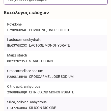
Κατάλογος εκδόχων
Povidone
POVIDONE, UNSPECIFIED
FZ989GH94E
Lactose monohydrate
LACTOSE MONOHYDRATE
EWQ57Q8I5X
Maize starch
STARCH, CORN
O8232NY3SJ
Croscarmellose sodium
CROSCARMELLOSE SODIUM
M28OL1HH48
Citric acid, anhydrous
CITRIC ACID MONOHYDRATE
2968PHW8QP
Silica, colloidal anhydrous
SILICON DIOXIDE
ETJ7Z6XBU4