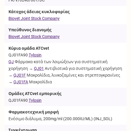
Κάτοχος άδειας κυκλοφορίας
Biovet Joint Stock Company
Υπεύθυνος διανομής
Biovet Joint Stock Company
Κύρια ομάδα ATCvet
QJ01FA90
Tylosin
QJ
Φάρμακα κατά των λοιμώξεων για συστηματική
χορήγηση →
QJ01
Αντιβιοτικά για συστηματική χορήγηση
→
QJ01F
Μακρολίδια, λινκοζαμίνες και στρεπτογκρανίνες
→
QJ01FA
Μακρολίδια
Ομάδες ATCvet εμπορικής
QJ01FA90
Tylosin
Φαρμακοτεχνική μορφή
Ενέσιμο διάλυμα, 200mg/ml (200.000IU/ML) (
INJ_SOL
)
Συγκέντρωση