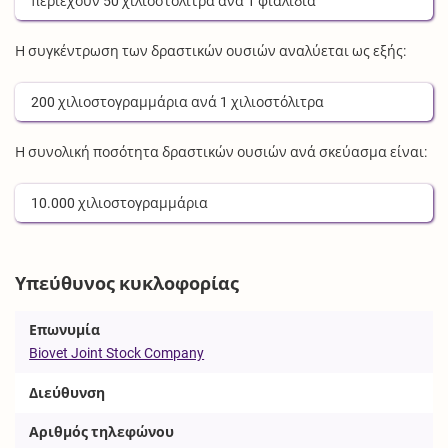
περιέχουν
50
χιλιοστόλιτρα
ανά
1
φιαλίδια
Η συγκέντρωση των δραστικών ουσιών αναλύεται ως εξής:
200
χιλιοστογραμμάρια
ανά
1
χιλιοστόλιτρα
Η συνολική ποσότητα δραστικών ουσιών ανά σκεύασμα είναι:
10.000
χιλιοστογραμμάρια
Υπεύθυνος κυκλοφορίας
Επωνυμία
Biovet Joint Stock Company
Διεύθυνση
Αριθμός τηλεφώνου