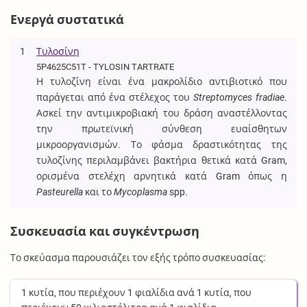
Ενεργά συστατικά
1
Τυλοσίνη
5P4625C51T - TYLOSIN TARTRATE
Η τυλοζίνη είναι ένα μακρολίδιο αντιβιοτικό που
παράγεται από ένα στέλεχος του
Streptomyces fradiae
.
Ασκεί την αντιμικροβιακή του δράση αναστέλλοντας
την πρωτεϊνική σύνθεση ευαίσθητων
μικροοργανισμών. Το φάσμα δραστικότητας της
τυλοζίνης περιλαμβάνει βακτήρια θετικά κατά Gram,
ορισμένα στελέχη αρνητικά κατά Gram όπως η
Pasteurella
και το
Mycoplasma
spp.
Συσκευασία και συγκέντρωση
Το σκεύασμα παρουσιάζει τον εξής τρόπο συσκευασίας:
1
κυτία
, που περιέχουν
1
φιαλίδια
ανά
1
κυτία
, που