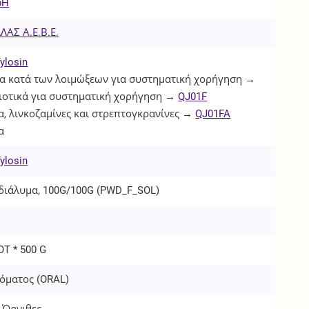
bH
ΑΣ Α.Ε.Β.Ε.
ylosin
 κατά των λοιμώξεων για συστηματική χορήγηση →
ιοτικά για συστηματική χορήγηση →
QJ01F
, λινκοζαμίνες και στρεπτογκρανίνες →
QJ01FA
α
ylosin
 διάλυμα, 100G/100G (
PWD_F_SOL
)
OT * 500 G
όματος (
ORAL
)