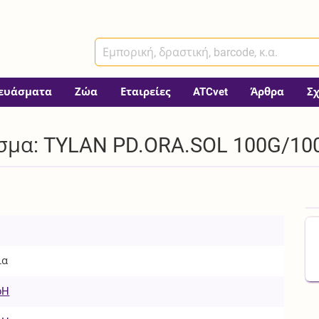
ευάσματα
Ζώα
Εταιρείες
ATCvet
Άρθρα
Σ
σμα: TYLAN PD.ORA.SOL 100G/100
ια
bH