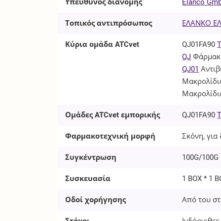
Υπεύθυνος διανομής
Elanco Gm
Τοπικός αντιπρόσωπος
ΕΛΑΝΚΟ ΕΛΛ
Κύρια ομάδα ATCvet
QJ01FA90
T
QJ
Φάρμακα
QJ01
Αντιβ
Μακρολίδια
Μακρολίδι
Ομάδες ATCvet εμπορικής
QJ01FA90
T
Φαρμακοτεχνική μορφή
Σκόνη, για
Συγκέντρωση
100G/100G
Συσκευασία
1 BOX * 1 B
Οδοί χορήγησης
Από του στ