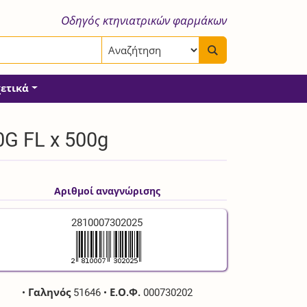
Οδηγός κτηνιατρικών φαρμάκων
χετικά
G FL x 500g
Αριθμοί αναγνώρισης
2810007302025
•
Γαληνός
51646
•
Ε.Ο.Φ.
000730202