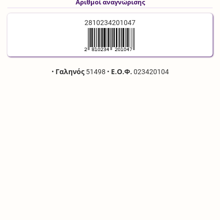
Αριθμοί αναγνώρισης
2810234201047
•
Γαληνός
51498
•
Ε.Ο.Φ.
023420104