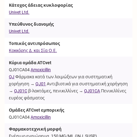
Κάτοχος άδειας κυκλοφορίας
Univet Ltd.
Υπεύθυνος διανομής
Univet Ltd.
Τοπικός αντιπρόσωπος
Κοκκόρης Δ. και Σία Ο.Ε.
Κύρια ομάδα ATCvet
QJ01CA04
Amoxicillin
QJ
Φάρμακα κατά των λοιμώξεων για συστηματική
χορήγηση →
QJ01
Αντιβιοτικά για συστηματική χορήγηση
→
QJ01C
β-λακτάμες, πενικιλλίνες →
QJ01CA
Πενικιλλίνες
ευρέος φάσματος
Ομάδες ATCvet εμπορικής
QJ01CA04
Amoxicillin
Φαρμακοτεχνική μορφή
Ενέσιμο εναιώρημα, 150 MG/ML (
INJ_SUSP
)