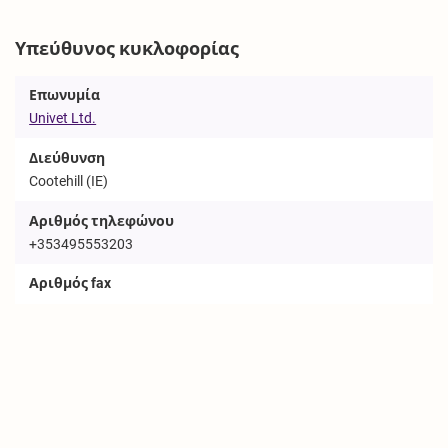
Υπεύθυνος κυκλοφορίας
Επωνυμία
Univet Ltd.
Διεύθυνση
Cootehill (IE)
Αριθμός τηλεφώνου
+353495553203
Αριθμός fax