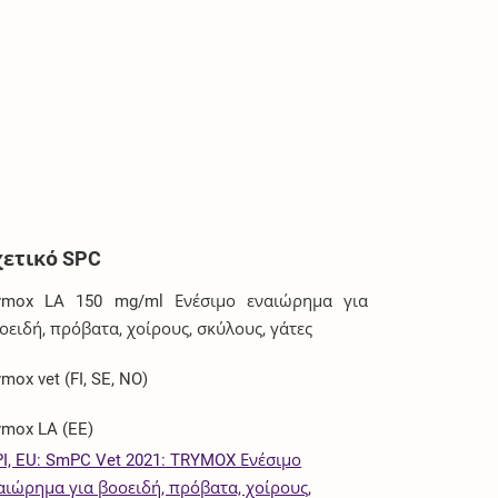
χετικό SPC
ymox LA 150 mg/ml Ενέσιμο εναιώρημα για
οειδή, πρόβατα, χοίρους, σκύλους, γάτες
ymox vet (FI, SE, NO)
ymox LA (EE)
I, EU: SmPC Vet 2021: TRYMOX Ενέσιμο
αιώρημα για βοοειδή, πρόβατα, χοίρους,