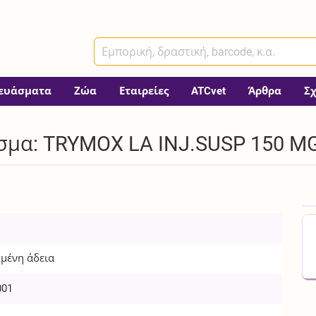
ευάσματα
Ζώα
Εταιρείες
ATCvet
Άρθρα
Σ
σμα: TRYMOX LA INJ.SUSP 150 MG
μένη άδεια
001