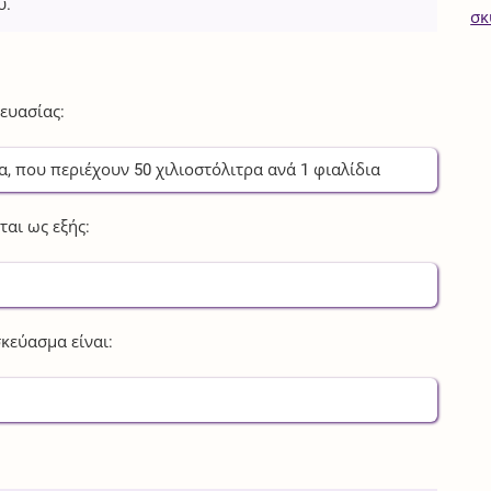
υ.
σκ
ευασίας:
α
, που περιέχουν
50
χιλιοστόλιτρα
ανά
1
φιαλίδια
αι ως εξής:
κεύασμα είναι: