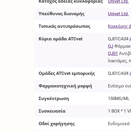
Κάτοχος άδειας κυκλοφορίας
Univet Ltd.
Υπεύθυνος διανομής
Univet Ltd.
Τοπικός αντιπρόσωπος
Κοκκόρης Δ.
Κύρια ομάδα ATCvet
QJ01CA04
QJ
Φάρμακα
QJ01
Αντιβ
λακτάμες, 
Ομάδες ATCvet εμπορικής
QJ01CA04
Φαρμακοτεχνική μορφή
Ενέσιμο εν
Συγκέντρωση
150MG/ML
Συσκευασία
1 BOX * 1 V
Οδοί χορήγησης
Ενδομυϊκά 