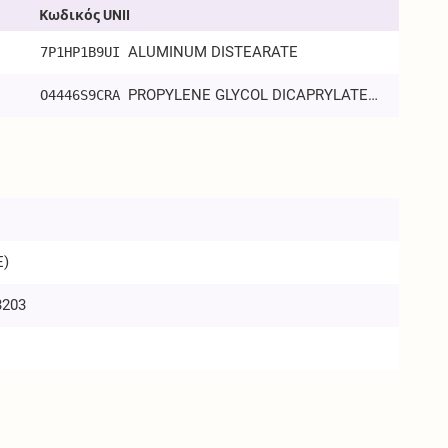
Κωδικός UNII
ALUMINUM DISTEARATE
7P1HP1B9UI
PROPYLENE GLYCOL DICAPRYLATE/DICAPRATE
O4446S9CRA
E)
3203