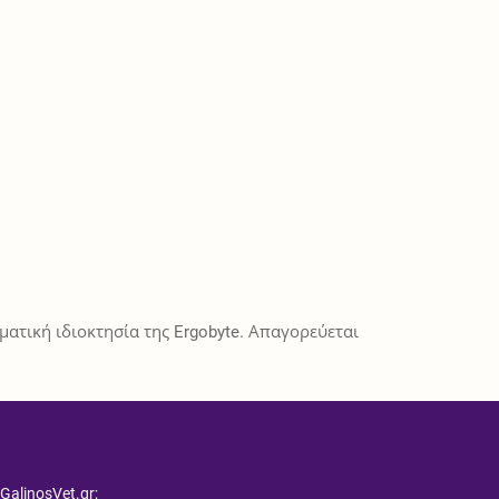
ατική ιδιοκτησία της Ergobyte. Απαγορεύεται
 GalinosVet.gr;