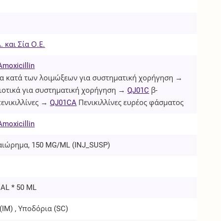
 και Σία Ο.Ε.
Amoxicillin
 κατά των λοιμώξεων για συστηματική χορήγηση →
ιοτικά για συστηματική χορήγηση →
QJ01C
β-
πενικιλλίνες →
QJ01CA
Πενικιλλίνες ευρέος φάσματος
Amoxicillin
αιώρημα, 150 MG/ML (
INJ_SUSP
)
IAL * 50 ML
(
IM
) , Υποδόρια (
SC
)