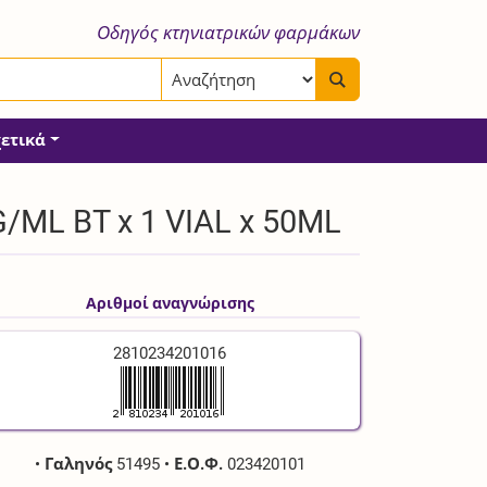
Οδηγός κτηνιατρικών φαρμάκων
χετικά
/ML BT x 1 VIAL x 50ML
Αριθμοί αναγνώρισης
2810234201016
•
Γαληνός
51495
•
Ε.Ο.Φ.
023420101