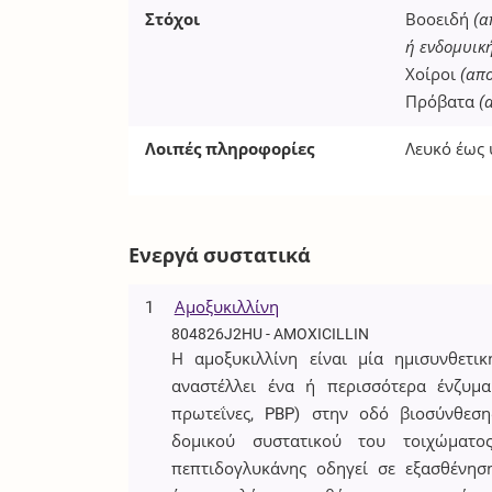
Στόχοι
Βοοειδή
(α
ή ενδομυικ
Χοίροι
(απ
Πρόβατα
(
Λοιπές πληροφορίες
Λευκό έως 
Ενεργά συστατικά
1
Αμοξυκιλλίνη
804826J2HU - AMOXICILLIN
Η αμοξυκιλλίνη είναι μία ημισυνθετικ
αναστέλλει ένα ή περισσότερα ένζυμα
πρωτεΐνες, PBP) στην οδό βιοσύνθεση
δομικού συστατικού του τοιχώματ
πεπτιδογλυκάνης οδηγεί σε εξασθένησ