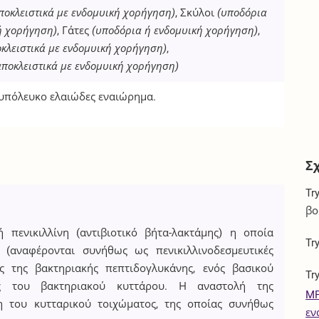
ποκλειστικά με ενδομυική χορήγηση)
, Σκύλοι
(υποδόρια
ή χορήγηση)
, Γάτες
(υποδόρια ή ενδομυική χορήγηση)
,
οκλειστικά με ενδομυική χορήγηση)
,
αποκλειστικά με ενδομυική χορήγηση)
υπόλευκο ελαιώδες εναιώρημα.
Σ
Tr
βο
ή πενικιλλίνη (αντιβιοτικό βήτα-λακτάμης) η οποία
Tr
 (αναφέρονται συνήθως ως πενικιλλινοδεσμευτικές
ς της βακτηριακής πεπτιδογλυκάνης, ενός βασικού
Tr
ος του βακτηριακού κυττάρου. Η αναστολή της
MP
η του κυτταρικού τοιχώματος, της οποίας συνήθως
εν