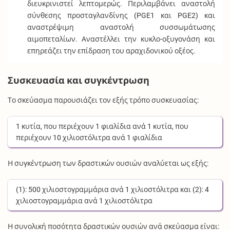
διευκρινιστεί λεπτομερώς. Περιλαμβάνει αναστολή
σύνθεσης προσταγλανδίνης (PGE1 και PGE2) και
αναστρέψιμη αναστολή συσσωμάτωσης
αιμοπεταλίων. Αναστέλλει την κυκλο-οξυγονάση και
επηρεάζει την επίδραση του αραχιδονικού οξέος.
Συσκευασία και συγκέντρωση
Το σκεύασμα παρουσιάζει τον εξής τρόπο συσκευασίας:
1
κυτία
, που περιέχουν
1
φιαλίδια
ανά
1
κυτία
, που
περιέχουν
10
χιλιοστόλιτρα
ανά
1
φιαλίδια
Η συγκέντρωση των δραστικών ουσιών αναλύεται ως εξής:
(1):
500
χιλιοστογραμμάρια
ανά
1
χιλιοστόλιτρα
και (2):
4
χιλιοστογραμμάρια
ανά
1
χιλιοστόλιτρα
Η συνολική ποσότητα δραστικών ουσιών ανά σκεύασμα είναι: