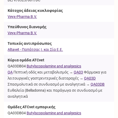
Κάτοχος άδειας κυκλοφορίας
Veyx-Pharma B.V.
Υπεύθυνος διανομής
Veyx-Pharma B.V.
Τοπικός αντιπρόσωπος
Altavet - Παπάτσας Ι. και Σία Ε.Ε.
Κύρια ομάδα ATCvet
QA03DB04
Butylscopolamine and analgesics
QA
Πεπτική οδός και μεταβολισμός →
QA03
Φάρμακα για
λειτουργικές γαστρεντερικές διαταραχές →
QA03D
Σπασμολυτικά σε συνδυασμό με αναλγητικά →
QA03DB
Ευθαλεία (Belladonna) και παράγωγα σε συνδυασμό με
αναλγητικά
Ομάδες ATCvet εμπορικής
QA03DB04
Butylscopolamine and analgesics