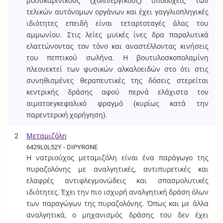
μουσκαρινικούς (χολινεργικούς) υποδοχείς των
τελικών αυτόνομων οργάνων και έχει γαγγλιοπληγικές
ιδιότητες επειδή είναι τεταρτοταγές άλας του
αμμωνίου. Στις λείες μυϊκές ίνες δρα παραλυτικά
ελαττώνοντας τον τόνο και αναστέλλοντας κινήσεις
του πεπτικού σωλήνα. Η βουτυλοσκοπολαμίνη
πλεονεκτεί των φυσικών αλκαλοειδών στο ότι στις
συνηθισμένες θεραπευτικές της δόσεις στερείται
κεντρικής δράσης αφού περνά ελάχιστα τον
αιματοεγκεφαλικό φραγμό (κυρίως κατά την
παρεντερική χορήγηση).
2
Μεταμιζόλη
6429L0L52Y - DIPYRONE
Η νατριούχος μεταμιζόλη είναι ένα παράγωγο της
πυραζολόνης με αναλγητικές, αντιπυρετικές και
ελαφρές αντιφλεγμονώδεις και σπασμολυτικές
ιδιότητες. Έχει την πιο ισχυρή αναλγητική δράση όλων
των παραγώγων της πυραζολόνης. Όπως και με άλλα
αναλγητικά, ο μηχανισμός δράσης του δεν έχει