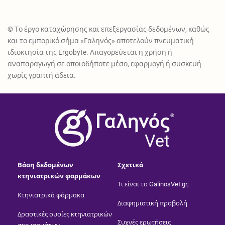
© Το έργο καταχώρησης και επεξεργασίας δεδομένων, καθώς
και το εμπορικό σήμα «Γαληνός» αποτελούν πνευματική
ιδιοκτησία της Ergobyte. Απαγορεύεται η χρήση ή
αναπαραγωγή σε οποιοδήποτε μέσο, εφαρμογή ή συσκευή
χωρίς γραπτή άδεια.
®
Vet
Βάση δεδομένων
Σχετικά
κτηνιατρικών φαρμάκων
Τι είναι το GalinosVet.gr;
Κτηνιατρικά φάρμακα
Διαφημιστική προβολή
Δραστικές ουσίες κτηνιατρικών
Συχνές ερωτήσεις