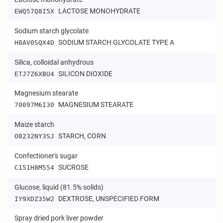
LACTOSE MONOHYDRATE
EWQ57Q8I5X
Sodium starch glycolate
SODIUM STARCH GLYCOLATE TYPE A
H8AV0SQX4D
Silica, colloidal anhydrous
SILICON DIOXIDE
ETJ7Z6XBU4
Magnesium stearate
MAGNESIUM STEARATE
70097M6I30
Maize starch
STARCH, CORN
O8232NY3SJ
Confectioner's sugar
SUCROSE
C151H8M554
Glucose, liquid (81.5% solids)
DEXTROSE, UNSPECIFIED FORM
IY9XDZ35W2
Spray dried pork liver powder