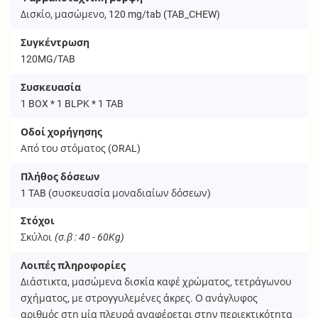
Δισκίο, μασώμενο, 120 mg/tab (
TAB_CHEW
)
Συγκέντρωση
120MG/TAB
Συσκευασία
1 BOX * 1 BLPK * 1 TAB
Οδοί χορήγησης
Από του στόματος (
ORAL
)
Πλήθος δόσεων
1
TAB
(συσκευασία μοναδιαίων δόσεων)
Στόχοι
Σκύλοι
(σ.β : 40 - 60Kg)
Λοιπές πληροφορίες
Διάστικτα, μασώμενα δισκία καφέ χρώματος, τετράγωνου
σχήματος, με στρογγυλεμένες άκρες. Ο ανάγλυφος
αριθμός στη μία πλευρά αναφέρεται στην περιεκτικότητα