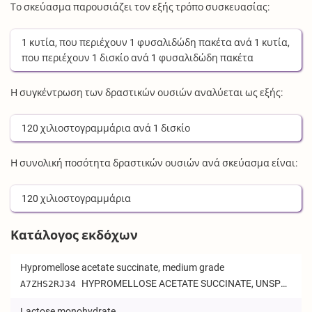
Το σκεύασμα παρουσιάζει τον εξής τρόπο συσκευασίας:
1
κυτία
, που περιέχουν
1
φυσαλιδώδη πακέτα
ανά
1
κυτία
,
που περιέχουν
1
δισκίο
ανά
1
φυσαλιδώδη πακέτα
Η συγκέντρωση των δραστικών ουσιών αναλύεται ως εξής:
120
χιλιοστογραμμάρια
ανά
1
δισκίο
Η συνολική ποσότητα δραστικών ουσιών ανά σκεύασμα είναι:
120
χιλιοστογραμμάρια
Κατάλογος εκδόχων
Hypromellose acetate succinate, medium grade
HYPROMELLOSE ACETATE SUCCINATE, UNSPECIFIED
A7ZHS2RJ34
Lactose monohydrate