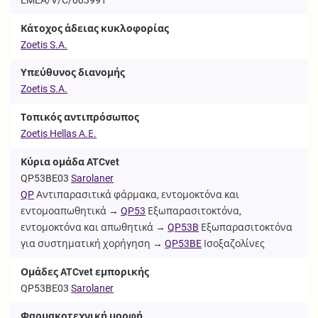
Κάτοχος άδειας κυκλοφορίας
Zoetis S.A.
Υπεύθυνος διανομής
Zoetis S.A.
Τοπικός αντιπρόσωπος
Zoetis Hellas Α.Ε.
Κύρια ομάδα ATCvet
QP53BE03
Sarolaner
QP
Αντιπαρασιτικά φάρμακα, εντομοκτόνα και
εντομοαπωθητικά →
QP53
Εξωπαρασιτοκτόνα,
εντομοκτόνα και απωθητικά →
QP53B
Εξωπαρασιτοκτόνα
για συστηματική χορήγηση →
QP53BE
Ισοξαζολίνες
Ομάδες ATCvet εμπορικής
QP53BE03
Sarolaner
Φαρμακοτεχνική μορφή