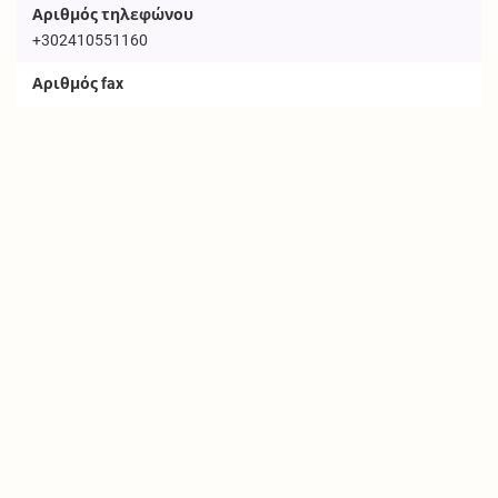
Αριθμός τηλεφώνου
+302410551160
Αριθμός fax