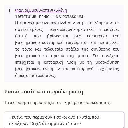
1
Φαινοξυμεθυλοπενικιλλίνη
146T0TU1JB - PENICILLIN V POTASSIUM
Η φαινοξυμεθυλοπενικιλλίνη δρα με τη δέσμευση σε
συγκεκριμένες πενικιλλίνο-δεσμευτικές πρωτεΐνες
(PBPs) που βρίσκονται στο εσωτερικό του
βακτηριακού κυτταρικού τοιχώματος και αναστέλλει
το τρίτο και τελευταίο στάδιο της σύνθεσης του
βακτηριακού κυτταρικού τοιχώματος. Στη συνέχεια
επέρχεται η κυτταρική λύση με τη μεσολάβηση
βακτηριακών ενζύμων του κυτταρικού τοιχώματος,
όπως οι αυτολυσίνες.
Συσκευασία και συγκέντρωση
Το σκεύασμα παρουσιάζει τον εξής τρόπο συσκευασίας:
1
κυτία
, που περιέχουν
1
σάκοι
ανά
1
κυτία
, που
περιέχουν
25
χιλιόγραμμα
ανά
1
σάκοι