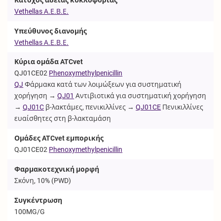
Vethellas Α.Ε.Β.Ε.
Υπεύθυνος διανομής
Vethellas Α.Ε.Β.Ε.
Κύρια ομάδα ATCvet
QJ01CE02
Phenoxymethylpenicillin
QJ
Φάρμακα κατά των λοιμώξεων για συστηματική
χορήγηση →
QJ01
Αντιβιοτικά για συστηματική χορήγηση
→
QJ01C
β-λακτάμες, πενικιλλίνες →
QJ01CE
Πενικιλλίνες
ευαίσθητες στη β-λακταμάση
Ομάδες ATCvet εμπορικής
QJ01CE02
Phenoxymethylpenicillin
Φαρμακοτεχνική μορφή
Σκόνη, 10% (
PWD
)
Συγκέντρωση
100MG/G