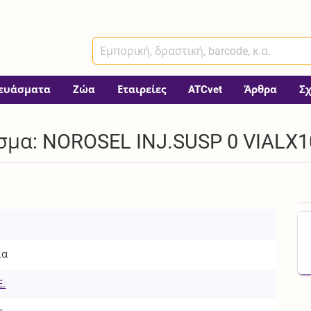
ευάσματα
Ζώα
Εταιρείες
ATCvet
Άρθρα
Σ
σμα: NOROSEL INJ.SUSP 0 VIALX
ια
Ε.