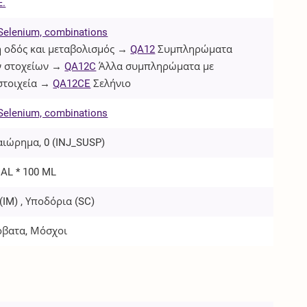
Ε.
Selenium, combinations
 οδός και μεταβολισμός →
QA12
Συμπληρώματα
ν στοχείων →
QA12C
Άλλα συμπληρώματα με
στοιχεία →
QA12CE
Σελήνιο
Selenium, combinations
αιώρημα, 0 (
INJ_SUSP
)
IAL * 100 ML
(
IM
) , Υποδόρια (
SC
)
όβατα, Μόσχοι