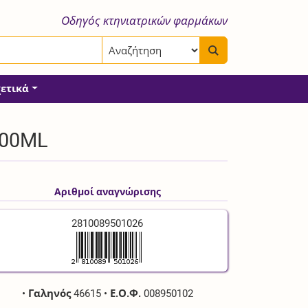
Οδηγός κτηνιατρικών φαρμάκων
χετικά
100ML
Αριθμοί αναγνώρισης
2810089501026
•
Γαληνός
46615
•
Ε.Ο.Φ.
008950102