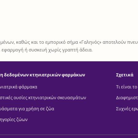
μένων, καθώς και το εμπορικό σήμα «Γαληνός» αποτελούν πνευμ
 εφαρμογή ή συσκευή χωρίς γραπτή άδεια.
η δεδομένων κτηνιατρικών φαρμάκων
Σχετικά
νιατρικά φάρμακα
Τι είναι το
στικές ουσίες κτηνιατρικών σκευασμάτων
Διαφημιστ
υάσματα για χρήση σε ζώα
Συχνές ερ
ηγορίες ζώων