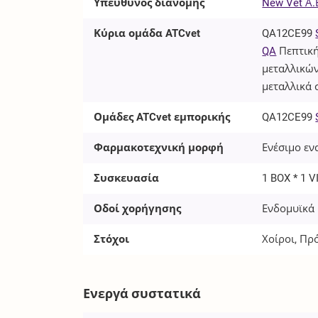
Υπεύθυνος διανομής
New Vet Α.
Κύρια ομάδα ATCvet
QA12CE99
QA
Πεπτική
μεταλλικώ
μεταλλικά 
Ομάδες ATCvet εμπορικής
QA12CE99
Φαρμακοτεχνική μορφή
Ενέσιμο εν
Συσκευασία
1 BOX * 1 V
Οδοί χορήγησης
Ενδομυϊκά 
Στόχοι
Χοίροι, Πρ
Ενεργά συστατικά