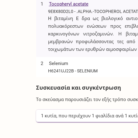
1
Tocopheryl acetate
9E8X80D2L0 - .ALPHA.-TOCOPHEROL ACETA
H βιταμίνη E δρα ως βιολογικό αντι
πολυακόρεστων ενώσεων προς επιβλα
καρκινογόνων νιτροζαμινών. Η βιτα
μεμβρανών προφυλάσσοντας τες από τ
τοιχωμάτων των ερυθρών αιμοσφαιρίων κ
2
Selenium
H6241UJ22B - SELENIUM
Συσκευασία και συγκέντρωση
Το σκεύασμα παρουσιάζει τον εξής τρόπο συσκ
1
κυτία
, που περιέχουν
1
φιαλίδια
ανά
1
κυτί