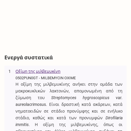
Ενεργά συστατικά
1
Οξίμη της μιλβεμυκίνη
0502PUN0GT - MILBEMYCIN OXIME
Η οξίμη της μιλβεμυκίνης ανήκει στην ομάδα των
μακροκυκλικών λακτονών, απομονωμένη από τη
ζύμωση του
Streptomyces hygroscopicus
var.
aureolacrimosus. Είναι δραστική κατά ακάρεων, κατά
νηματοειδών σε στάδιο προνύμφης και σε ενήλικο
στάδιο, καθώς και κατά των προνυμφών
Dirofilaria
immitis
. Η οξίμη της μιλβεμυκίνης, όπως οι