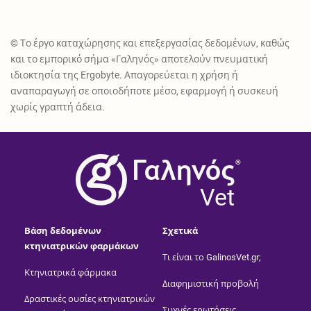
© Το έργο καταχώρησης και επεξεργασίας δεδομένων, καθώς
και το εμπορικό σήμα «Γαληνός» αποτελούν πνευματική
ιδιοκτησία της Ergobyte. Απαγορεύεται η χρήση ή
αναπαραγωγή σε οποιοδήποτε μέσο, εφαρμογή ή συσκευή
χωρίς γραπτή άδεια.
®
Vet
Βάση δεδομένων
Σχετικά
κτηνιατρικών φαρμάκων
Τι είναι το GalinosVet.gr;
Κτηνιατρικά φάρμακα
Διαφημιστική προβολή
Δραστικές ουσίες κτηνιατρικών
Συχνές ερωτήσεις