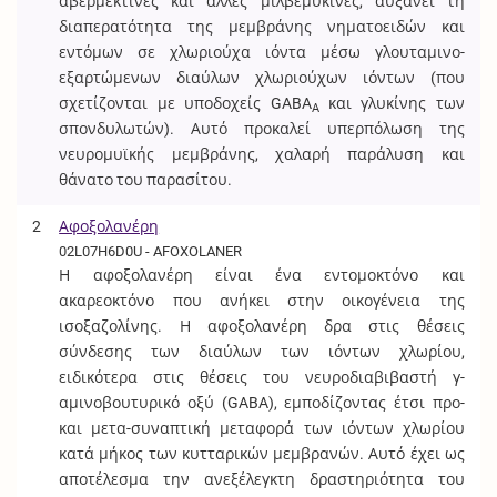
αβερμεκτίνες και άλλες μιλβεμυκίνες, αυξάνει τη
διαπερατότητα της μεμβράνης νηματοειδών και
εντόμων σε χλωριούχα ιόντα μέσω γλουταμινο-
εξαρτώμενων διαύλων χλωριούχων ιόντων (που
σχετίζονται με υποδοχείς GABA
και γλυκίνης των
A
σπονδυλωτών). Αυτό προκαλεί υπερπόλωση της
νευρομυϊκής μεμβράνης, χαλαρή παράλυση και
θάνατο του παρασίτου.
2
Αφοξολανέρη
02L07H6D0U - AFOXOLANER
Η αφοξολανέρη είναι ένα εντομοκτόνο και
ακαρεοκτόνο που ανήκει στην οικογένεια της
ισοξαζολίνης. Η αφοξολανέρη δρα στις θέσεις
σύνδεσης των διαύλων των ιόντων χλωρίου,
ειδικότερα στις θέσεις του νευροδιαβιβαστή γ-
αμινοβουτυρικό οξύ (GABA), εμποδίζοντας έτσι προ-
και μετα-συναπτική μεταφορά των ιόντων χλωρίου
κατά μήκος των κυτταρικών μεμβρανών. Αυτό έχει ως
αποτέλεσμα την ανεξέλεγκτη δραστηριότητα του