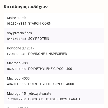
Κατάλογος εκδόχων
Maize starch
STARCH, CORN
O8232NY3SJ
Soy protein fines
SOY PROTEIN
R44IWB3RN5
Povidone (E1201)
POVIDONE, UNSPECIFIED
FZ989GH94E
Macrogol 400
POLYETHYLENE GLYCOL 400
B697894SGQ
Macrogol 4000
POLYETHYLENE GLYCOL 4000
4R4HFI6D95
Macrogol 15 hydroxystearate
POLYOXYL 15 HYDROXYSTEARATE
71YMM1X75O