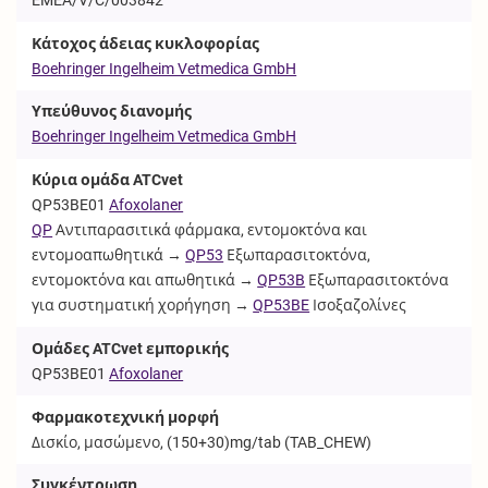
Κάτοχος άδειας κυκλοφορίας
Boehringer Ingelheim Vetmedica GmbH
Υπεύθυνος διανομής
Boehringer Ingelheim Vetmedica GmbH
Κύρια ομάδα ATCvet
QP53BE01
Afoxolaner
QP
Αντιπαρασιτικά φάρμακα, εντομοκτόνα και
εντομοαπωθητικά →
QP53
Εξωπαρασιτοκτόνα,
εντομοκτόνα και απωθητικά →
QP53B
Εξωπαρασιτοκτόνα
για συστηματική χορήγηση →
QP53BE
Ισοξαζολίνες
Ομάδες ATCvet εμπορικής
QP53BE01
Afoxolaner
Φαρμακοτεχνική μορφή
Δισκίο, μασώμενο, (150+30)mg/tab (
TAB_CHEW
)
Συγκέντρωση