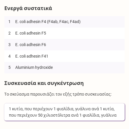
Ενεργά συστατικά
1
E. coli adhesin F4 (F4ab, F4ac, F4ad)
2
E. coli adhesin F5
3
E. coli adhesin F6
4
E. coli adhesin F41
5
Aluminium hydroxide
Συσκευασία και συγκέντρωση
Το σκεύασμα παρουσιάζει τον εξής τρόπο συσκευασίας:
1
κυτία
, που περιέχουν
1
φιαλίδια, γυάλινα
ανά
1
κυτία
,
που περιέχουν
50
χιλιοστόλιτρα
ανά
1
φιαλίδια, γυάλινα