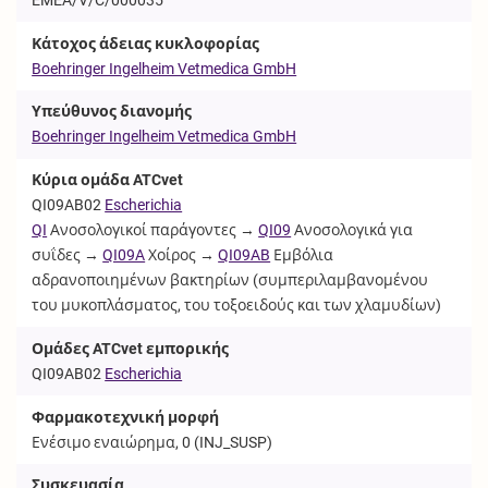
Κάτοχος άδειας κυκλοφορίας
Boehringer Ingelheim Vetmedica GmbH
Υπεύθυνος διανομής
Boehringer Ingelheim Vetmedica GmbH
Κύρια ομάδα ATCvet
QI09AB02
Escherichia
QI
Ανοσολογικοί παράγοντες →
QI09
Ανοσολογικά για
συΐδες →
QI09A
Χοίρος →
QI09AB
Εμβόλια
αδρανοποιημένων βακτηρίων (συμπεριλαμβανομένου
του μυκοπλάσματος, του τοξοειδούς και των χλαμυδίων)
Ομάδες ATCvet εμπορικής
QI09AB02
Escherichia
Φαρμακοτεχνική μορφή
Ενέσιμο εναιώρημα, 0 (
INJ_SUSP
)
Συσκευασία