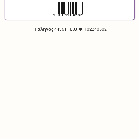
•
Γαληνός
44361
•
Ε.Ο.Φ.
102240502