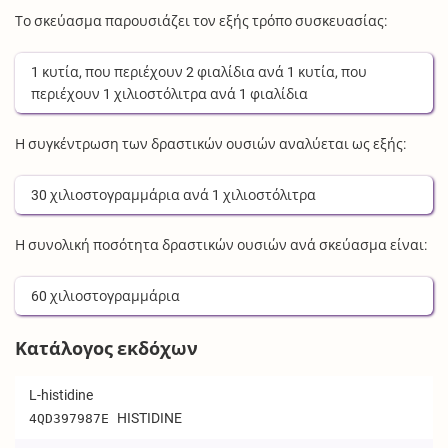
Το σκεύασμα παρουσιάζει τον εξής τρόπο συσκευασίας:
1
κυτία
, που περιέχουν
2
φιαλίδια
ανά
1
κυτία
, που
περιέχουν
1
χιλιοστόλιτρα
ανά
1
φιαλίδια
Η συγκέντρωση των δραστικών ουσιών αναλύεται ως εξής:
30
χιλιοστογραμμάρια
ανά
1
χιλιοστόλιτρα
Η συνολική ποσότητα δραστικών ουσιών ανά σκεύασμα είναι:
60
χιλιοστογραμμάρια
Κατάλογος εκδόχων
L-histidine
HISTIDINE
4QD397987E