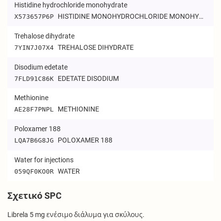
Histidine hydrochloride monohydrate
HISTIDINE MONOHYDROCHLORIDE MONOHYDRATE
X573657P6P
Trehalose dihydrate
TREHALOSE DIHYDRATE
7YIN7J07X4
Disodium edetate
EDETATE DISODIUM
7FLD91C86K
Methionine
METHIONINE
AE28F7PNPL
Poloxamer 188
POLOXAMER 188
LQA7B6G8JG
Water for injections
WATER
059QF0KO0R
Σχετικό SPC
Librela 5 mg ενέσιμο διάλυμα για σκύλους.