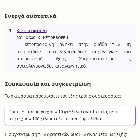
Ενεργά συστατικά
1
Κετοπροφαίνη
90Y4QC304K - KETOPROFEN
Η κετοπροφαίνη ανήκει στην ομάδα των μη
στεροειδών αντιφλεγμονωδών παραγώγων του
προπιονικού οξέος. Χρησιμοποιείται ως
αντιφλεγμονώδες και αναλγητικό.
Συσκευασία και συγκέντρωση
Το σκεύασμα παρουσιάζει τον εξής τρόπο συσκευασίας:
1
κυτία
, που περιέχουν
10
φιαλίδια
ανά
1
κυτία
, που
περιέχουν
100
χιλιοστόλιτρα
ανά
1
φιαλίδια
Η συγκέντρωση των δραστικών ουσιών αναλύεται ως εξής: