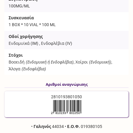
100MG/ML
Συσκευασία
1 BOX * 10 VIAL * 100 ML
Οδοί χορήγησης
Ενδομυϊκά (
IM
) , Ενδοφλέβια (
IV
)
Στόχοι
Βοοειδή
(Ενδομυική ή Ενδοφλέβια)
, Χοίροι
(Ενδομυική)
,
Άλογα
(Ενδοφλέβια)
Αριθμοί αναγνώρισης
2810193801050
•
Γαληνός
44034
•
Ε.Ο.Φ.
019380105