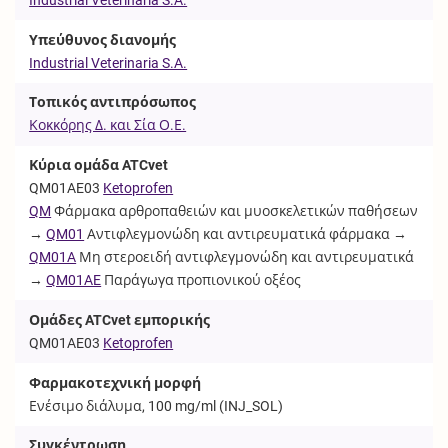
Υπεύθυνος διανομής
Industrial Veterinaria S.A.
Τοπικός αντιπρόσωπος
Κοκκόρης Δ. και Σία Ο.Ε.
Κύρια ομάδα ATCvet
QM01AE03
Ketoprofen
QM
Φάρμακα αρθροπαθειών και μυοσκελετικών παθήσεων
→
QM01
Αντιφλεγμονώδη και αντιρευματικά φάρμακα →
QM01A
Μη στεροειδή αντιφλεγμονώδη και αντιρευματικά
→
QM01AE
Παράγωγα προπιονικού οξέος
Ομάδες ATCvet εμπορικής
QM01AE03
Ketoprofen
Φαρμακοτεχνική μορφή
Ενέσιμο διάλυμα, 100 mg/ml (
INJ_SOL
)
Συγκέντρωση