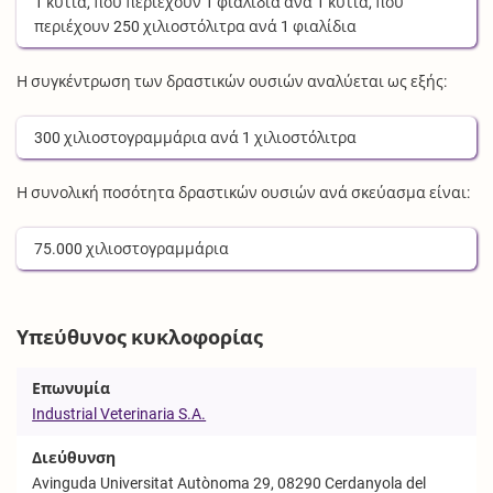
1
κυτία
, που περιέχουν
1
φιαλίδια
ανά
1
κυτία
, που
περιέχουν
250
χιλιοστόλιτρα
ανά
1
φιαλίδια
Η συγκέντρωση των δραστικών ουσιών αναλύεται ως εξής:
300
χιλιοστογραμμάρια
ανά
1
χιλιοστόλιτρα
Η συνολική ποσότητα δραστικών ουσιών ανά σκεύασμα είναι:
75.000
χιλιοστογραμμάρια
Υπεύθυνος κυκλοφορίας
Επωνυμία
Industrial Veterinaria S.A.
Διεύθυνση
Avinguda Universitat Autònoma 29, 08290 Cerdanyola del