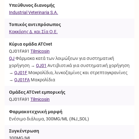
Υπεύθυνος διανομής
Industrial Veterinaria S.A.
Τοπικός αντιπρόσωπος
Κοκκόρης Δ. και Σία Ο.Ε.
Κύρια ομάδα ATCvet
QJ01FA91
Tilmicosin
QJ
Φάρμακα κατά των λοιμώξεων για συστηματική
χορήγηση →
QJ01
Αντιβιοτικά για συστηματική χορήγηση
→
QJ01F
Μακρολίδια, λινκοζαμίνες και στρεπτογκρανίνες
→
QJ01FA
Μακρολίδια
Ομάδες ATCvet εμπορικής
QJ01FA91
Tilmicosin
Φαρμακοτεχνική μορφή
Ενέσιμο διάλυμα, 300MG/ML (
INJ_SOL
)
Συγκέντρωση
300MG/ML