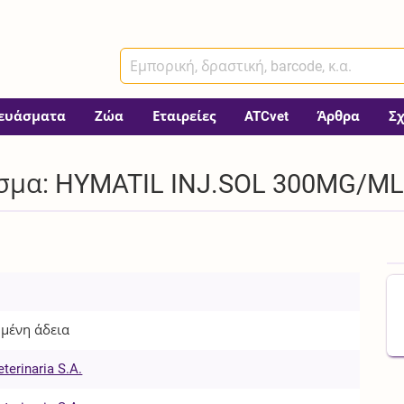
ευάσματα
Ζώα
Εταιρείες
ATCvet
Άρθρα
Σ
σμα: HYMATIL INJ.SOL 300MG/ML 
μένη άδεια
eterinaria S.A.