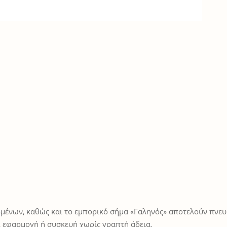
μένων, καθώς και το εμπορικό σήμα «Γαληνός» αποτελούν πνευμ
 εφαρμογή ή συσκευή χωρίς γραπτή άδεια.