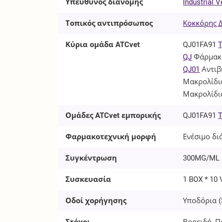
Υπεύθυνος διανομής
Industrial V
Τοπικός αντιπρόσωπος
Κοκκόρης Δ.
Κύρια ομάδα ATCvet
QJ01FA91
T
QJ
Φάρμακα
QJ01
Αντιβ
Μακρολίδια
Μακρολίδι
Ομάδες ATCvet εμπορικής
QJ01FA91
T
Φαρμακοτεχνική μορφή
Ενέσιμο δι
Συγκέντρωση
300MG/ML
Συσκευασία
1 BOX * 10 
Οδοί χορήγησης
Υποδόρια (