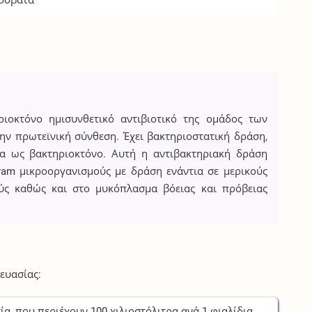
Πρόβατα
ριοκτόνο ημισυνθετικό αντιβιοτικό της ομάδος των
την πρωτεϊνική σύνθεση. Έχει βακτηριοστατική δράση,
α ως βακτηριοκτόνο. Αυτή η αντιβακτηριακή δράση
ram μικροοργανισμούς με δράση ενάντια σε μερικούς
ύς καθώς και στο μυκόπλασμα βόειας και πρόβειας
ευασίας:
ία
, που περιέχουν
100
χιλιοστόλιτρα
ανά
1
φιαλίδια