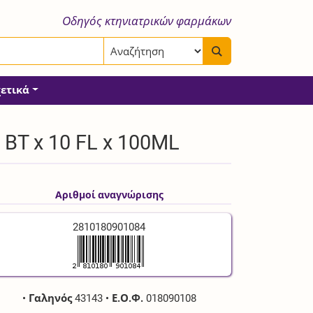
Οδηγός κτηνιατρικών φαρμάκων
χετικά
BT x 10 FL x 100ML
Αριθμοί αναγνώρισης
2810180901084
•
Γαληνός
43143
•
Ε.Ο.Φ.
018090108