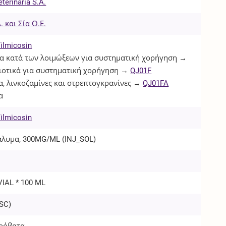
eterinaria S.A.
 και Σία Ο.Ε.
ilmicosin
 κατά των λοιμώξεων για συστηματική χορήγηση →
ιοτικά για συστηματική χορήγηση →
QJ01F
, λινκοζαμίνες και στρεπτογκρανίνες →
QJ01FA
α
ilmicosin
άλυμα, 300MG/ML (
INJ_SOL
)
VIAL * 100 ML
SC
)