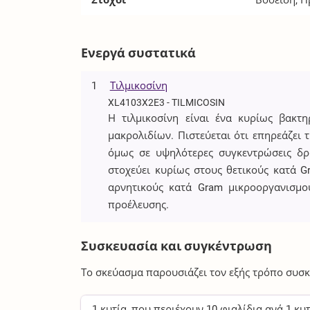
Στόχοι
Βοοειδή, 
Ενεργά συστατικά
1
Τιλμικοσίνη
XL4103X2E3 - TILMICOSIN
Η τιλμικοσίνη είναι ένα κυρίως βακτη
μακρολιδίων. Πιστεύεται ότι επηρεάζει 
όμως σε υψηλότερες συγκεντρώσεις δρ
στοχεύει κυρίως στους θετικούς κατά G
αρνητικούς κατά Gram μικροοργανισμο
προέλευσης.
Συσκευασία και συγκέντρωση
Το σκεύασμα παρουσιάζει τον εξής τρόπο συσκ
1
κυτία
, που περιέχουν
10
φιαλίδια
ανά
1
κυτ