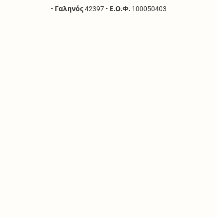
•
Γαληνός
42397
•
Ε.Ο.Φ.
100050403