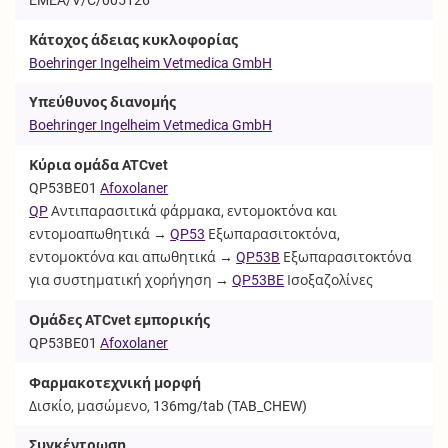
Κάτοχος άδειας κυκλοφορίας
Boehringer Ingelheim Vetmedica GmbH
Υπεύθυνος διανομής
Boehringer Ingelheim Vetmedica GmbH
Κύρια ομάδα ATCvet
QP53BE01
Afoxolaner
QP
Αντιπαρασιτικά φάρμακα, εντομοκτόνα και
εντομοαπωθητικά →
QP53
Εξωπαρασιτοκτόνα,
εντομοκτόνα και απωθητικά →
QP53B
Εξωπαρασιτοκτόνα
για συστηματική χορήγηση →
QP53BE
Ισοξαζολίνες
Ομάδες ATCvet εμπορικής
QP53BE01
Afoxolaner
Φαρμακοτεχνική μορφή
Δισκίο, μασώμενο, 136mg/tab (
TAB_CHEW
)
Συγκέντρωση