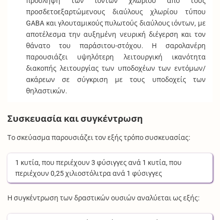
πρόσληψη των ιόντων χλωρίου από τους
προσδετοεξαρτώμενους διαύλους χλωρίου τύπου
GABA και γλουταμικούς πυλωτούς διαύλους ιόντων, με
αποτέλεσμα την αυξημένη νευρική διέγερση και τον
θάνατο του παράσιτου-στόχου. Η σαρολανέρη
παρουσιάζει υψηλότερη λειτουργική ικανότητα
διακοπής λειτουργίας των υποδοχέων των εντόμων/
ακάρεων σε σύγκριση με τους υποδοχείς των
θηλαστικών.
Συσκευασία και συγκέντρωση
Το σκεύασμα παρουσιάζει τον εξής τρόπο συσκευασίας:
1
κυτία
, που περιέχουν
3
φύσιγγες
ανά
1
κυτία
, που
περιέχουν
0,25
χιλιοστόλιτρα
ανά
1
φύσιγγες
Η συγκέντρωση των δραστικών ουσιών αναλύεται ως εξής: