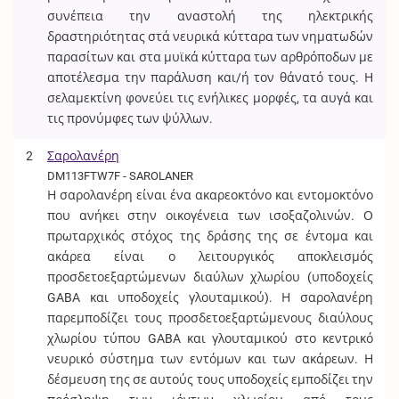
συνέπεια την αναστολή της ηλεκτρικής
δραστηριότητας στά νευρικά κύτταρα των νηματωδών
παρασίτων και στα μυϊκά κύτταρα των αρθρόποδων με
αποτέλεσμα την παράλυση και/ή τον θάνατό τους. Η
σελαμεκτίνη φονεύει τις ενήλικες μορφές, τα αυγά και
τις προνύμφες των ψύλλων.
2
Σαρολανέρη
DM113FTW7F - SAROLANER
Η σαρολανέρη είναι ένα ακαρεοκτόνο και εντομοκτόνο
που ανήκει στην οικογένεια των ισοξαζολινών. Ο
πρωταρχικός στόχος της δράσης της σε έντομα και
ακάρεα είναι ο λειτουργικός αποκλεισμός
προσδετοεξαρτώμενων διαύλων χλωρίου (υποδοχείς
GABA και υποδοχείς γλουταμικού). Η σαρολανέρη
παρεμποδίζει τους προσδετοεξαρτώμενους διαύλους
χλωρίου τύπου GABA και γλουταμικού στο κεντρικό
νευρικό σύστημα των εντόμων και των ακάρεων. Η
δέσμευση της σε αυτούς τους υποδοχείς εμποδίζει την