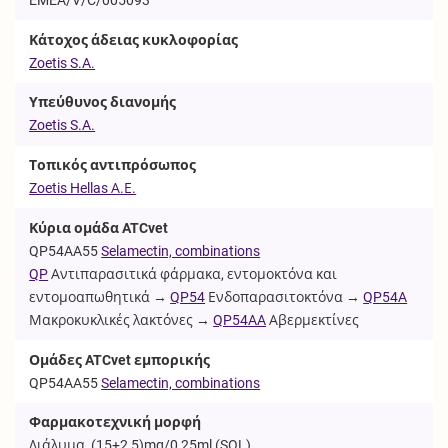
Κάτοχος άδειας κυκλοφορίας
Zoetis S.A.
Υπεύθυνος διανομής
Zoetis S.A.
Τοπικός αντιπρόσωπος
Zoetis Hellas Α.Ε.
Κύρια ομάδα ATCvet
QP54AA55
Selamectin, combinations
QP
Αντιπαρασιτικά φάρμακα, εντομοκτόνα και
εντομοαπωθητικά →
QP54
Ενδοπαρασιτοκτόνα →
QP54A
Μακροκυκλικές λακτόνες →
QP54AA
Αβερμεκτίνες
Ομάδες ATCvet εμπορικής
QP54AA55
Selamectin, combinations
Φαρμακοτεχνική μορφή
Διάλυμα, (15+2,5)mg/0,25ml (
SOL
)