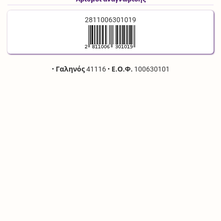
2811006301019
•
Γαληνός
41116
•
Ε.Ο.Φ.
100630101