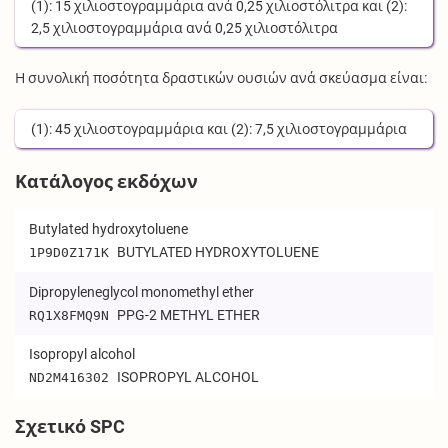
(1):
15
χιλιοστογραμμάρια
ανά
0,25
χιλιοστόλιτρα
και (2):
2,5
χιλιοστογραμμάρια
ανά
0,25
χιλιοστόλιτρα
Η συνολική ποσότητα δραστικών ουσιών ανά σκεύασμα είναι:
(1):
45
χιλιοστογραμμάρια
και (2):
7,5
χιλιοστογραμμάρια
Κατάλογος εκδόχων
Butylated hydroxytoluene
BUTYLATED HYDROXYTOLUENE
1P9D0Z171K
Dipropyleneglycol monomethyl ether
PPG-2 METHYL ETHER
RQ1X8FMQ9N
Isopropyl alcohol
ISOPROPYL ALCOHOL
ND2M416302
Σχετικό SPC