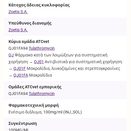
Κάτοχος άδειας κυκλοφορίας
Zoetis S.A.
Υπεύθυνος διανομής
Zoetis S.A.
Κύρια ομάδα ATCvet
QJ01FA94
Tulathromycin
QJ
Φάρμακα κατά των λοιμώξεων για συστηματική
χορήγηση →
QJ01
Αντιβιοτικά για συστηματική χορήγηση
→
QJ01F
Μακρολίδια, λινκοζαμίνες και στρεπτογκρανίνες
→
QJ01FA
Μακρολίδια
Ομάδες ATCvet εμπορικής
QJ01FA94
Tulathromycin
Φαρμακοτεχνική μορφή
Ενέσιμο διάλυμα, 100mg/ml (
INJ_SOL
)
Συγκέντρωση
100MG/ML