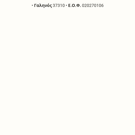
•
Γαληνός
37310
•
Ε.Ο.Φ.
020270106