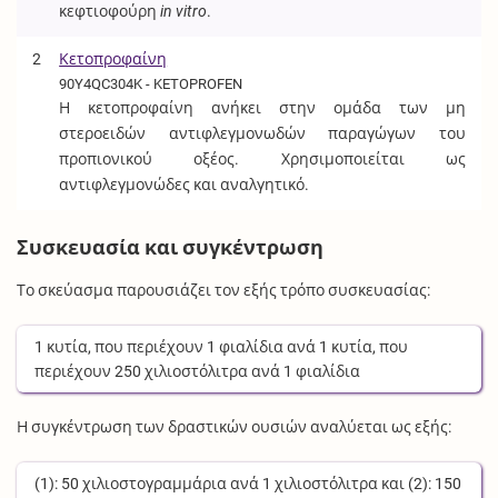
κεφτιοφούρη
in vitro
.
2
Κετοπροφαίνη
90Y4QC304K - KETOPROFEN
Η κετοπροφαίνη ανήκει στην ομάδα των μη
στεροειδών αντιφλεγμονωδών παραγώγων του
προπιονικού οξέος. Χρησιμοποιείται ως
αντιφλεγμονώδες και αναλγητικό.
Συσκευασία και συγκέντρωση
Το σκεύασμα παρουσιάζει τον εξής τρόπο συσκευασίας:
1
κυτία
, που περιέχουν
1
φιαλίδια
ανά
1
κυτία
, που
περιέχουν
250
χιλιοστόλιτρα
ανά
1
φιαλίδια
Η συγκέντρωση των δραστικών ουσιών αναλύεται ως εξής:
(1):
50
χιλιοστογραμμάρια
ανά
1
χιλιοστόλιτρα
και (2):
150