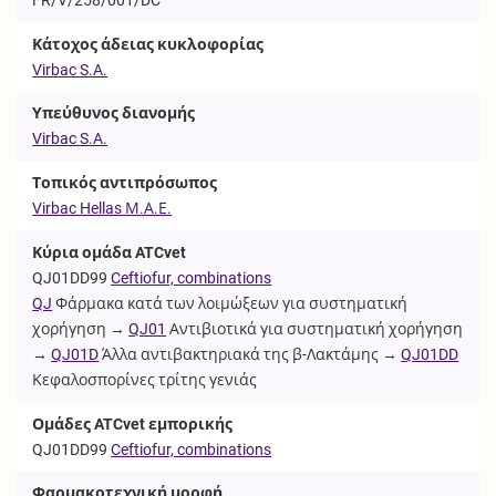
Κάτοχος άδειας κυκλοφορίας
Virbac S.A.
Υπεύθυνος διανομής
Virbac S.A.
Τοπικός αντιπρόσωπος
Virbac Hellas Μ.Α.Ε.
Κύρια ομάδα ATCvet
QJ01DD99
Ceftiofur, combinations
QJ
Φάρμακα κατά των λοιμώξεων για συστηματική
χορήγηση →
QJ01
Αντιβιοτικά για συστηματική χορήγηση
→
QJ01D
Άλλα αντιβακτηριακά της β-Λακτάμης →
QJ01DD
Κεφαλοσπορίνες τρίτης γενιάς
Ομάδες ATCvet εμπορικής
QJ01DD99
Ceftiofur, combinations
Φαρμακοτεχνική μορφή