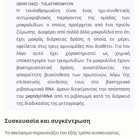
Q839I13422 - TULATHROMYCIN
Η τουλαθρομυκίνη είναι ένας ημι-συνθετικός
αντιμικροβιακός παράγοντας της ομάδας των
μακρολιδίων, ο οποίος προέρχεται από ένα προϊόν
ζύμωσης. Διαφέρει από πολλά άλλα μακρολίδια στο ότι
έχει μακράς διάρκειας δράση, η οποία, εν μέρει,
οφείλεται στις τρεις αμινομάδες που διαθέτει. Για τον
λόγο αυτό έχει χαρακτηριστεί ως χημική
υποκατηγορία των τριαμιλιδίων. Τα μακρολίδια έχουν
βακτηριοστατική δράση, αναστέλλοντας την
απαραίτητη βιοσύνθεση των πρωτεϊνών, λόγω της
επιλεκτικής σύνδεσης τους στο βακτηριακό
ριβοσωμιακό RNA. Δρουν διεγείροντας την απόσπαση
του peptidyl-tRNA από το ριβόσωμα κατά τη διάρκεια
της διαδικασίας της μεταγραφής.
Συσκευασία και συγκέντρωση
Το σκεύασμα παρουσιάζει τον εξής τρόπο συσκευασίας: