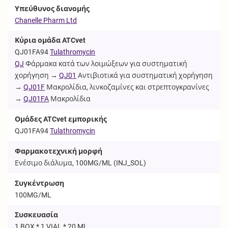
Υπεύθυνος διανομής
Chanelle Pharm Ltd
Κύρια ομάδα ATCvet
QJ01FA94
Tulathromycin
QJ
Φάρμακα κατά των λοιμώξεων για συστηματική
χορήγηση →
QJ01
Αντιβιοτικά για συστηματική χορήγηση
→
QJ01F
Μακρολίδια, λινκοζαμίνες και στρεπτογκρανίνες
→
QJ01FA
Μακρολίδια
Ομάδες ATCvet εμπορικής
QJ01FA94
Tulathromycin
Φαρμακοτεχνική μορφή
Ενέσιμο διάλυμα, 100MG/ML (
INJ_SOL
)
Συγκέντρωση
100MG/ML
Συσκευασία
1 BOX * 1 VIAL * 20 ML