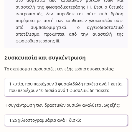
στο ασβέστιο των καρδιακών μυϊκών ινών και
αναστολή της φωσφοδιεστεράσης III. Έτσι ο θετικός
ινοτροπισμός δεν πυροδοτείται ούτε από δράση
παρόμοια με αυτή των καρδιακών γλυκοσιδών ούτε
από συμπαθομιμητικά. Το αγγειοδιασταλτικό
αποτέλεσμα προκύπτει από την αναστολή της
φωσφοδιεστεράσης III.
Συσκευασία και συγκέντρωση
Το σκεύασμα παρουσιάζει τον εξής τρόπο συσκευασίας:
1
κυτία
, που περιέχουν
3
φυσαλιδώδη πακέτα
ανά
1
κυτία
,
που περιέχουν
10
δισκίο
ανά
1
φυσαλιδώδη πακέτα
Η συγκέντρωση των δραστικών ουσιών αναλύεται ως εξής:
1,25
χιλιοστογραμμάρια
ανά
1
δισκίο