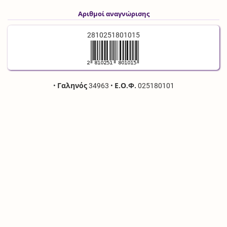
Αριθμοί αναγνώρισης
2810251801015
•
Γαληνός
34963
•
Ε.Ο.Φ.
025180101