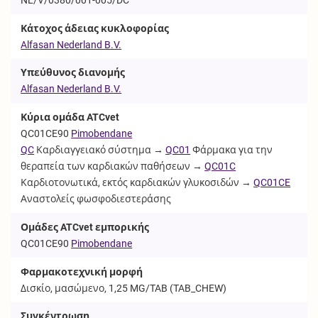
Κάτοχος άδειας κυκλοφορίας
Alfasan Nederland B.V.
Υπεύθυνος διανομής
Alfasan Nederland B.V.
Κύρια ομάδα ATCvet
QC01CE90
Pimobendane
QC
Καρδιαγγειακό σύστημα →
QC01
Φάρμακα για την
θεραπεία των καρδιακών παθήσεων →
QC01C
Καρδιοτονωτικά, εκτός καρδιακών γλυκοσιδών →
QC01CE
Αναστολείς φωσφοδιεστεράσης
Ομάδες ATCvet εμπορικής
QC01CE90
Pimobendane
Φαρμακοτεχνική μορφή
Δισκίο, μασώμενο, 1,25 MG/TAB (
TAB_CHEW
)
Συγκέντρωση