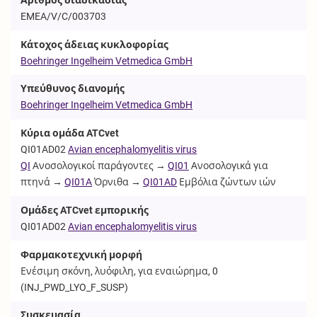
EMEA/V/C/003703
Κάτοχος άδειας κυκλοφορίας
Boehringer Ingelheim Vetmedica GmbH
Υπεύθυνος διανομής
Boehringer Ingelheim Vetmedica GmbH
Κύρια ομάδα ATCvet
QI01AD02
Avian encephalomyelitis virus
QI
Ανοσολογικοί παράγοντες →
QI01
Ανοσολογικά για
πτηνά →
QI01A
Όρνιθα →
QI01AD
Εμβόλια ζώντων ιών
Ομάδες ATCvet εμπορικής
QI01AD02
Avian encephalomyelitis virus
Φαρμακοτεχνική μορφή
Ενέσιμη σκόνη, λυόφιλη, για εναιώρημα, 0
(
INJ_PWD_LYO_F_SUSP
)
Συσκευασία