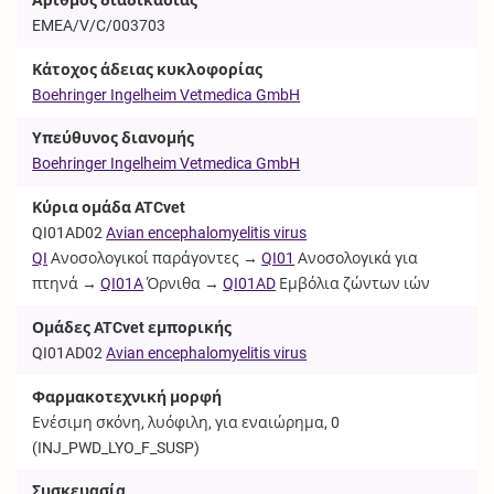
EMEA/V/C/003703
Κάτοχος άδειας κυκλοφορίας
Boehringer Ingelheim Vetmedica GmbH
Υπεύθυνος διανομής
Boehringer Ingelheim Vetmedica GmbH
Κύρια ομάδα ATCvet
QI01AD02
Avian encephalomyelitis virus
QI
Ανοσολογικοί παράγοντες →
QI01
Ανοσολογικά για
πτηνά →
QI01A
Όρνιθα →
QI01AD
Εμβόλια ζώντων ιών
Ομάδες ATCvet εμπορικής
QI01AD02
Avian encephalomyelitis virus
Φαρμακοτεχνική μορφή
Ενέσιμη σκόνη, λυόφιλη, για εναιώρημα, 0
(
INJ_PWD_LYO_F_SUSP
)
Συσκευασία