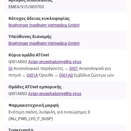
EMEA/V/C/003703
Κάτοχος άδειας κυκλοφορίας
Boehringer Ingelheim Vetmedica GmbH
Υπεύθυνος διανομής
Boehringer Ingelheim Vetmedica GmbH
Κύρια ομάδα ATCvet
QI01AD02
Avian encephalomyelitis virus
QI
Ανοσολογικοί παράγοντες →
QI01
Ανοσολογικά για
πτηνά →
QI01A
Όρνιθα →
QI01AD
Εμβόλια ζώντων ιών
Ομάδες ATCvet εμπορικής
QI01AD02
Avian encephalomyelitis virus
Φαρμακοτεχνική μορφή
Ενέσιμη σκόνη, λυόφιλη, για εναιώρημα, 0
(
INJ_PWD_LYO_F_SUSP
)
Συσκευασία