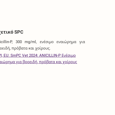
χετικό SPC
icillin-P, 300 mg/ml, ενέσιμο εναιώρημα για
οειδή, πρόβατα και χοίρους.
I, EU: SmPC Vet 2024: ANICILLIN-P Ενέσιμο
αιώρημα για βοοειδή, πρόβατα και χοίρους