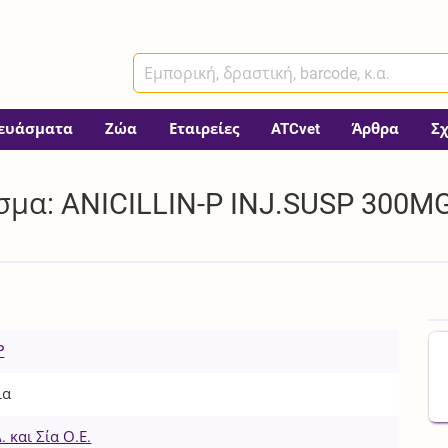
ευάσματα
Ζώα
Εταιρείες
ATCvet
Άρθρα
Σ
μα: ANICILLIN-P INJ.SUSP 300MG
P
ια
 και Σία Ο.Ε.