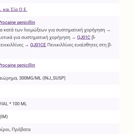
 και Σία Ο.Ε.
Procaine penicillin
 κατά των λοιμώξεων για συστηματική χορήγηση →
ιοτικά για συστηματική χορήγηση →
QJ01C
β-
πενικιλλίνες →
QJ01CE
Πενικιλλίνες ευαίσθητες στη β-
Procaine penicillin
αιώρημα, 300MG/ML (
INJ_SUSP
)
VIAL * 100 ML
(
IM
)
οίροι, Πρόβατα