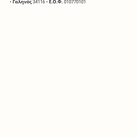
•
Γαληνός
34116
•
Ε.Ο.Φ.
010770101