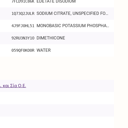
EDETATE DISODIUM
7FLD91C86K
SODIUM CITRATE, UNSPECIFIED FORM
1Q73Q2JULR
MONOBASIC POTASSIUM PHOSPHATE
4J9FJ0HL51
DIMETHICONE
92RU3N3Y1O
WATER
059QF0KO0R
 και Σία Ο.Ε.