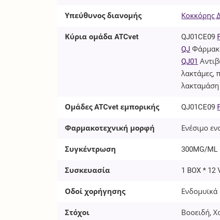
Υπεύθυνος διανομής
Κοκκόρης Δ.
Κύρια ομάδα ATCvet
QJ01CE09
QJ
Φάρμακα
QJ01
Αντιβ
λακτάμες, 
λακταμάση
Ομάδες ATCvet εμπορικής
QJ01CE09
Φαρμακοτεχνική μορφή
Ενέσιμο εν
Συγκέντρωση
300MG/ML
Συσκευασία
1 BOX * 12 
Οδοί χορήγησης
Ενδομυϊκά 
Στόχοι
Βοοειδή, Χ