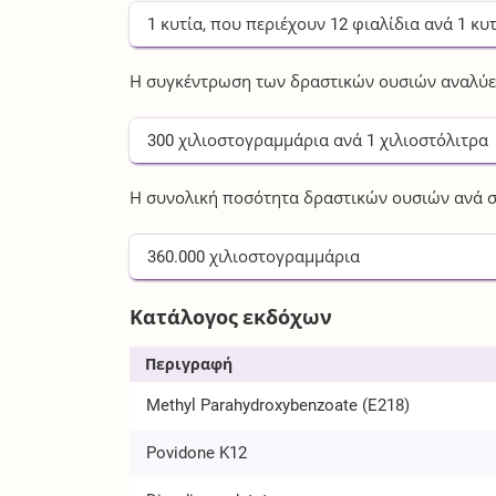
1
κυτία
, που περιέχουν
12
φιαλίδια
ανά
1
κυτ
Η συγκέντρωση των δραστικών ουσιών αναλύετ
300
χιλιοστογραμμάρια
ανά
1
χιλιοστόλιτρα
Η συνολική ποσότητα δραστικών ουσιών ανά σ
360.000
χιλιοστογραμμάρια
Κατάλογος εκδόχων
Περιγραφή
Methyl Parahydroxybenzoate (E218)
Povidone K12