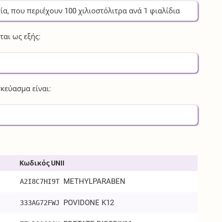
ία
, που περιέχουν
100
χιλιοστόλιτρα
ανά
1
φιαλίδια
αι ως εξής:
κεύασμα είναι:
Κωδικός UNII
METHYLPARABEN
A2I8C7HI9T
POVIDONE K12
333AG72FWJ