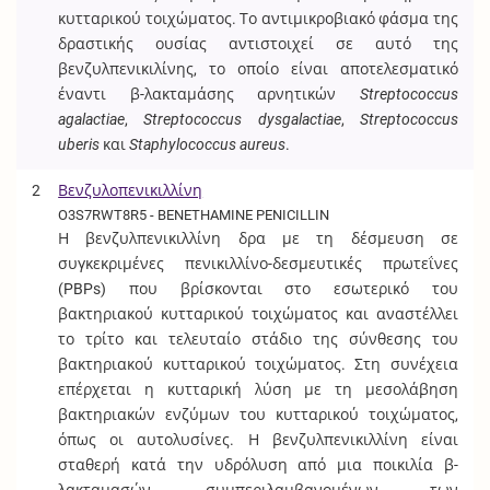
κυτταρικού τοιχώματος. Το αντιμικροβιακό φάσμα της
δραστικής ουσίας αντιστοιχεί σε αυτό της
βενζυλπενικιλίνης, το οποίο είναι αποτελεσματικό
έναντι β-λακταμάσης αρνητικών
Streptococcus
agalactiae
,
Streptococcus dysgalactiae
,
Streptococcus
uberis
και
Staphylococcus aureus
.
2
Βενζυλοπενικιλλίνη
O3S7RWT8R5 - BENETHAMINE PENICILLIN
Η βενζυλπενικιλλίνη δρα με τη δέσμευση σε
συγκεκριμένες πενικιλλίνο-δεσμευτικές πρωτεΐνες
(PBPs) που βρίσκονται στο εσωτερικό του
βακτηριακού κυτταρικού τοιχώματος και αναστέλλει
το τρίτο και τελευταίο στάδιο της σύνθεσης του
βακτηριακού κυτταρικού τοιχώματος. Στη συνέχεια
επέρχεται η κυτταρική λύση με τη μεσολάβηση
βακτηριακών ενζύμων του κυτταρικού τοιχώματος,
όπως οι αυτολυσίνες. Η βενζυλπενικιλλίνη είναι
σταθερή κατά την υδρόλυση από μια ποικιλία β-