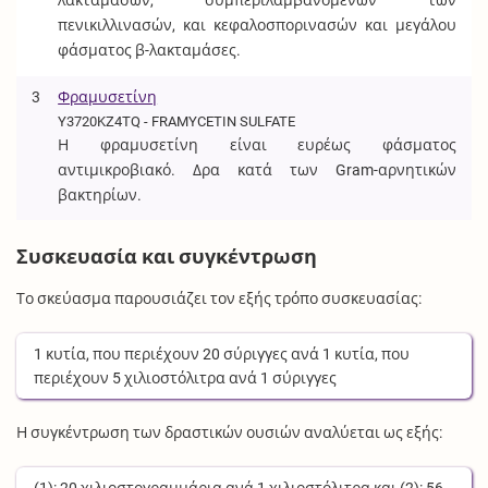
λακταμασών, συμπεριλαμβανομένων των
πενικιλλινασών, και κεφαλοσπορινασών και μεγάλου
φάσματος β-λακταμάσες.
3
Φραμυσετίνη
Y3720KZ4TQ - FRAMYCETIN SULFATE
Η φραμυσετίνη είναι ευρέως φάσματος
αντιμικροβιακό. Δρα κατά των Gram-αρνητικών
βακτηρίων.
Συσκευασία και συγκέντρωση
Το σκεύασμα παρουσιάζει τον εξής τρόπο συσκευασίας:
1
κυτία
, που περιέχουν
20
σύριγγες
ανά
1
κυτία
, που
περιέχουν
5
χιλιοστόλιτρα
ανά
1
σύριγγες
Η συγκέντρωση των δραστικών ουσιών αναλύεται ως εξής: