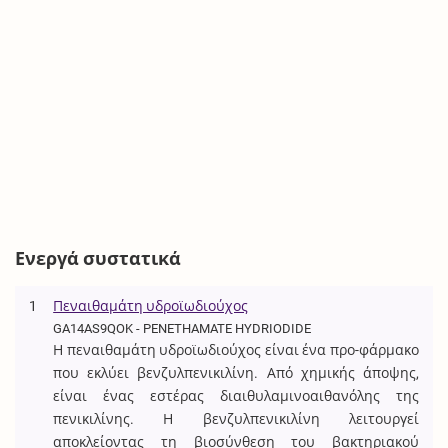
Ενεργά συστατικά
1
Πεναιθαμάτη υδροϊωδιούχος
GA14AS9QOK - PENETHAMATE HYDRIODIDE
Η πεναιθαμάτη υδροϊωδιούχος είναι ένα προ-φάρμακο
που εκλύει βενζυλπενικιλίνη. Από χημικής άποψης,
είναι ένας εστέρας διαιθυλαμινοαιθανόλης της
πενικιλίνης. Η βενζυλπενικιλίνη λειτουργεί
αποκλείοντας τη βιοσύνθεση του βακτηριακού