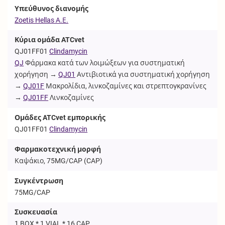
Υπεύθυνος διανομής
Zoetis Hellas Α.Ε.
Κύρια ομάδα ATCvet
QJ01FF01
Clindamycin
QJ
Φάρμακα κατά των λοιμώξεων για συστηματική
χορήγηση →
QJ01
Αντιβιοτικά για συστηματική χορήγηση
→
QJ01F
Μακρολίδια, λινκοζαμίνες και στρεπτογκρανίνες
→
QJ01FF
Λινκοζαμίνες
Ομάδες ATCvet εμπορικής
QJ01FF01
Clindamycin
Φαρμακοτεχνική μορφή
Καψάκιο, 75MG/CAP (
CAP
)
Συγκέντρωση
75MG/CAP
Συσκευασία
1 BOX * 1 VIAL * 16 CAP