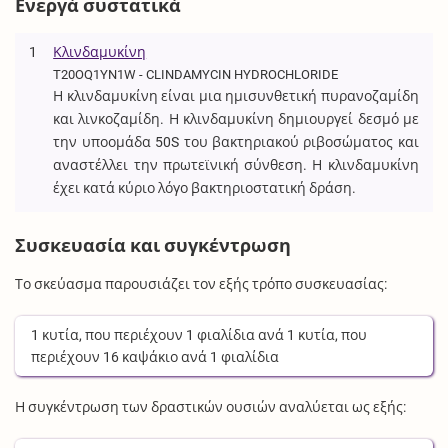
Ενεργά συστατικά
1
Κλινδαμυκίνη
T20OQ1YN1W - CLINDAMYCIN HYDROCHLORIDE
Η κλινδαμυκίνη είναι μια ημισυνθετική πυρανοζαμίδη
και λινκοζαμίδη. Η κλινδαμυκίνη δημιουργεί δεσμό με
την υποομάδα 50S του βακτηριακού ριβοσώματος και
αναστέλλει την πρωτεϊνική σύνθεση. Η κλινδαμυκίνη
έχει κατά κύριο λόγο βακτηριοστατική δράση.
Συσκευασία και συγκέντρωση
Το σκεύασμα παρουσιάζει τον εξής τρόπο συσκευασίας:
1
κυτία
, που περιέχουν
1
φιαλίδια
ανά
1
κυτία
, που
περιέχουν
16
καψάκιο
ανά
1
φιαλίδια
Η συγκέντρωση των δραστικών ουσιών αναλύεται ως εξής: