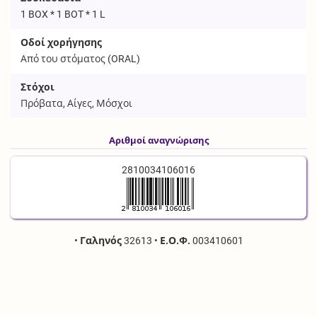
1 BOX * 1 BOT * 1 L
Οδοί χορήγησης
Από του στόματος (
ORAL
)
Στόχοι
Πρόβατα, Αίγες, Μόσχοι
Αριθμοί αναγνώρισης
2810034106016
•
Γαληνός
32613
•
Ε.Ο.Φ.
003410601