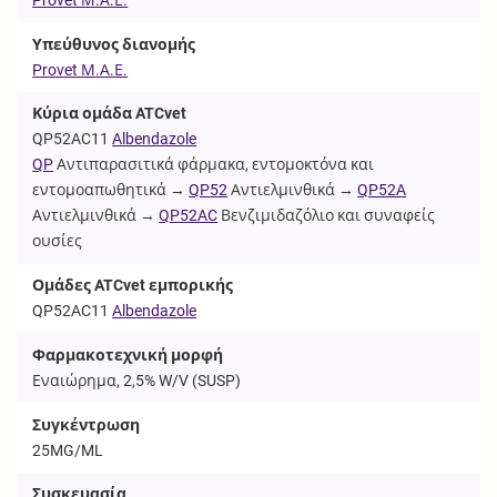
Υπεύθυνος διανομής
Provet Μ.Α.Ε.
Κύρια ομάδα ATCvet
QP52AC11
Albendazole
QP
Αντιπαρασιτικά φάρμακα, εντομοκτόνα και
εντομοαπωθητικά →
QP52
Αντιελμινθικά →
QP52A
Αντιελμινθικά →
QP52AC
Βενζιμιδαζόλιο και συναφείς
ουσίες
Ομάδες ATCvet εμπορικής
QP52AC11
Albendazole
Φαρμακοτεχνική μορφή
Εναιώρημα, 2,5% W/V (
SUSP
)
Συγκέντρωση
25MG/ML
Συσκευασία