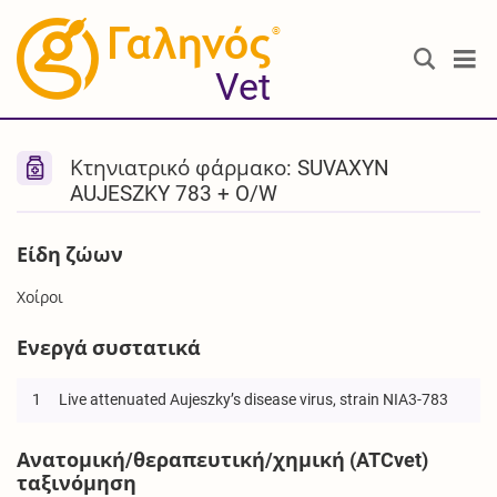
®
Vet
Κτηνιατρικό φάρμακο: SUVAXYN
AUJESZKY 783 + O/W
Είδη ζώων
Χοίροι
Ενεργά συστατικά
1
Live attenuated Aujeszky’s disease virus, strain NIA3-783
Ανατομική/θεραπευτική/χημική (ATCvet)
ταξινόμηση