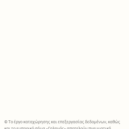
© Το έργο καταχώρησης και επεξεργασίας δεδομένων, καθώς
και το εμπορικό σήμα «Γαληνός» αποτελούν πνευματική