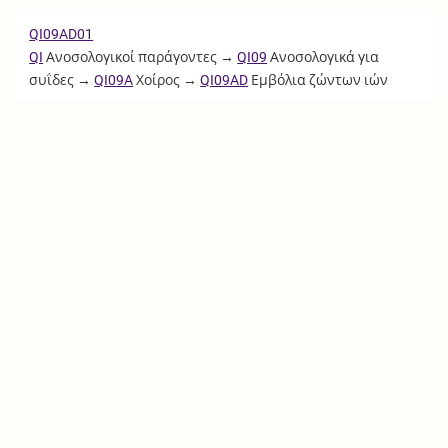
QI09AD01
QI
Ανοσολογικοί παράγοντες →
QI09
Ανοσολογικά για
συΐδες →
QI09A
Χοίρος →
QI09AD
Εμβόλια ζώντων ιών