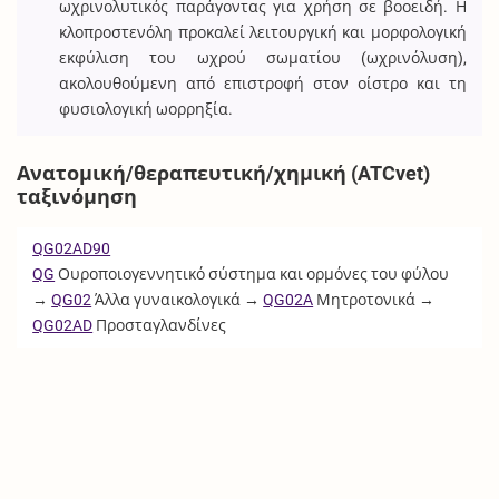
ωχρινολυτικός παράγοντας για χρήση σε βοοειδή. Η
κλοπροστενόλη προκαλεί λειτουργική και μορφολογική
εκφύλιση του ωχρού σωματίου (ωχρινόλυση),
ακολουθούμενη από επιστροφή στον οίστρο και τη
φυσιολογική ωορρηξία.
Ανατομική/θεραπευτική/χημική (ATCvet)
ταξινόμηση
QG02AD90
QG
Ουροποιογεννητικό σύστημα και ορμόνες του φύλου
→
QG02
Άλλα γυναικολογικά →
QG02A
Μητροτονικά →
QG02AD
Προσταγλανδίνες