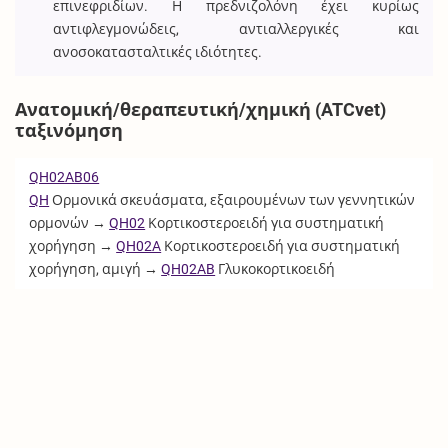
επινεφριδίων. Η πρεδνιζολόνη έχει κυρίως
αντιφλεγμονώδεις, αντιαλλεργικές και
ανοσοκατασταλτικές ιδιότητες.
Ανατομική/θεραπευτική/χημική (ATCvet)
ταξινόμηση
QH02AB06
QH
Ορμονικά σκευάσματα, εξαιρουμένων των γεννητικών
ορμονών →
QH02
Κορτικοστεροειδή για συστηματική
χορήγηση →
QH02A
Κορτικοστεροειδή για συστηματική
χορήγηση, αμιγή →
QH02AB
Γλυκοκορτικοειδή