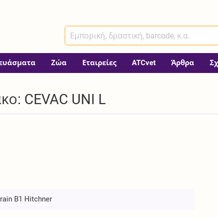
ευάσματα
Ζώα
Εταιρείες
ATCvet
Άρθρα
Σ
κο: CEVAC UNI L
rain B1 Hitchner