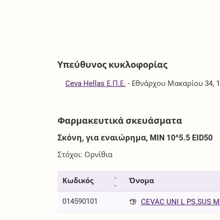
Υπεύθυνος κυκλοφορίας
Ceva Hellas Ε.Π.Ε.
-
Εθνάρχου Μακαρίου 34, 
Φαρμακευτικά σκευάσματα
Σκόνη, για εναιώρημα, MIN 10^5.5 EID50
Στόχοι: Ορνίθια
Κωδικός
Όνομα
014590101
CEVAC UNI L PS.SUS MI