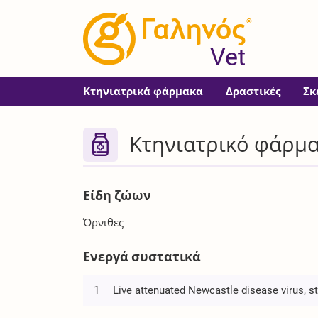
®
Vet
Κτηνιατρικά φάρμακα
Δραστικές
Σκ
Κτηνιατρικό φάρμα
Είδη ζώων
Όρνιθες
Ενεργά συστατικά
1
Live attenuated Newcastle disease virus, st