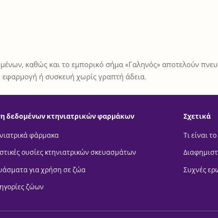
μένων, καθώς και το εμπορικό σήμα «Γαληνός» αποτελούν πνευμ
 εφαρμογή ή συσκευή χωρίς γραπτή άδεια.
η δεδομένων κτηνιατρικών φαρμάκων
Σχετικά
νιατρικά φάρμακα
Τι είναι το
στικές ουσίες κτηνιατρικών σκευασμάτων
Διαφημιστ
υάσματα για χρήση σε ζώα
Συχνές ερ
ηγορίες ζώων