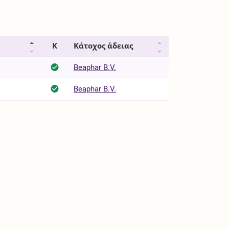
Κ
Κάτοχος άδειας
Beaphar B.V.
Beaphar B.V.