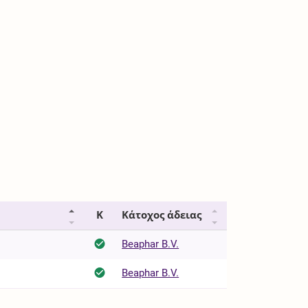
Κ
Κάτοχος άδειας
Beaphar B.V.
Beaphar B.V.