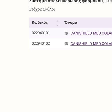
Σύστημα απελευθέρωσης φαρμάκου, 1.04g
Στόχοι: Σκύλοι
Κωδικός
Όνομα
022940101
CANISHIELD MED.COLAR 
022940102
CANISHIELD MED.COLAR 