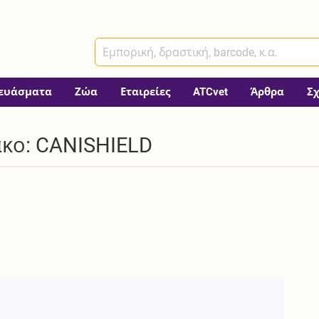
ευάσματα
Ζώα
Εταιρείες
ATCvet
Άρθρα
Σ
κο: CANISHIELD