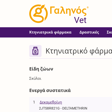
®
Vet
Κτηνιατρικά φάρμακα
Δραστικές
Σκ
Κτηνιατρικό φάρμα
Είδη ζώων
Σκύλοι
Ενεργά συστατικά
1
Δεκαμεθρίνη
2JTS8R821G - DELTAMETHRIN