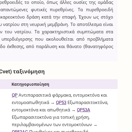
ρεθροειδές το οποίο, όπως άλλες ουσίες της ομάδας
 απαντώμενες φυτικές πυρεθρίνες. Τα πυρεθροειδή
ακαρεοκτόνο δράση κατά την επαφή. Έχουν ως στόχο
 νατρίου στη νευρική μεμβράνη. Το αποτέλεσμα είναι
ν του νατρίου. Τα χαρακτηριστικά συμπτώματα στα
ς υπερδιέγερσης που ακολουθείται από προβλήματα
οδο έκθεσης, από παράλυση και θάνατο (θανατηφόρος
Cvet) ταξινόμηση
Κατηγοριοποίηση
QP
Αντιπαρασιτικά φάρμακα, εντομοκτόνα και
εντομοαπωθητικά →
QP53
Εξωπαρασιτοκτόνα,
εντομοκτόνα και απωθητικά →
QP53A
Εξωπαρασιτοκτόνα για τοπική χρήση,
περιλαμβανομένων των εντομοκτόνων →
QP53AC
Πυριθρίνες και πυρεθροειδή