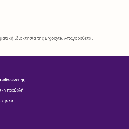
ατική ιδιοκτησία της Ergobyte. Απαγορεύεται
 GalinosVet.gr;
ική προβολή
ωτήσεις