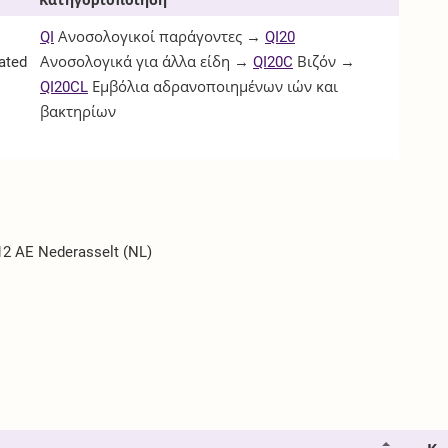
QI
Ανοσολογικοί παράγοντες →
QI20
vated
Ανοσολογικά για άλλα είδη →
QI20C
Βιζόν →
QI20CL
Εμβόλια αδρανοποιημένων ιών και
βακτηρίων
2 AE Nederasselt (NL)