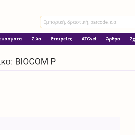
ευάσματα
Ζώα
Εταιρείες
ATCvet
Άρθρα
Σ
κο: BIOCOM P