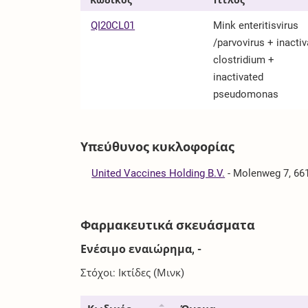
QI20CL01
Mink enteritisvirus
/parvovirus + inacti
clostridium +
inactivated
pseudomonas
Υπεύθυνος κυκλοφορίας
United Vaccines Holding B.V.
-
Molenweg 7, 661
Φαρμακευτικά σκευάσματα
Ενέσιμο εναιώρημα, -
Στόχοι: Ικτίδες (Μινκ)