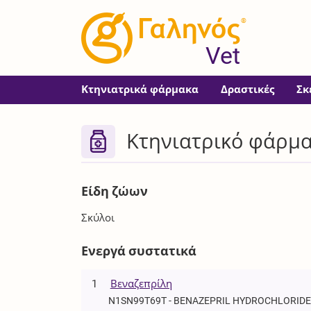
®
Vet
Κτηνιατρικά φάρμακα
Δραστικές
Σκ
Κτηνιατρικό φάρμ
Είδη ζώων
Σκύλοι
Ενεργά συστατικά
1
Βεναζεπρίλη
N1SN99T69T - BENAZEPRIL HYDROCHLORID