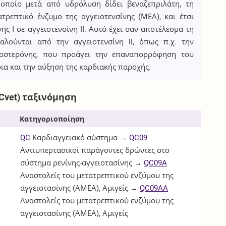
 οποίο μετά από υδρόλυση δίδει βεναζεπριλάτη, τη
τρεπτικό ένζυμο της αγγειοτενσίνης (ΜΕΑ), και έτσι
ης Ι σε αγγειοτενσίνη II. Αυτό έχει σαν αποτέλεσμα τη
ούνται από την αγγειοτενσίνη II, όπως π.χ. την
οστερόνης, που προάγει την επαναπορρόφηση του
ια και την αύξηση της καρδιακής παροχής.
Cvet) ταξινόμηση
Κατηγοριοποίηση
QC
Καρδιαγγειακό σύστημα →
QC09
Αντιυπερτασικοί παράγοντες δρώντες στο
σύστημα ρενίνης-αγγειοτασίνης →
QC09A
Αναστολείς του μετατρεπτικού ενζύμου της
αγγειοτασίνης (ΑΜΕΑ), Αμιγείς →
QC09AA
Αναστολείς του μετατρεπτικού ενζύμου της
αγγειοτασίνης (ΑΜΕΑ), Αμιγείς