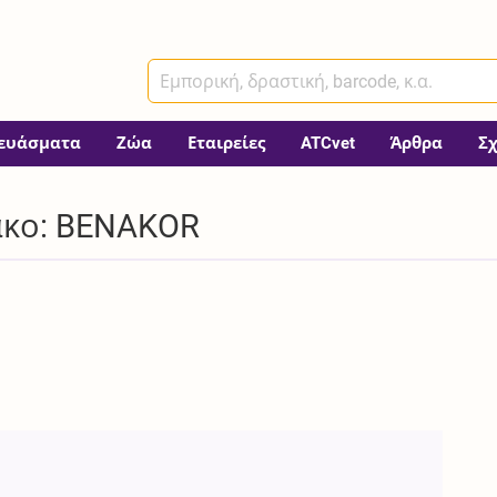
ευάσματα
Ζώα
Εταιρείες
ATCvet
Άρθρα
Σ
ακο: BENAKOR
E