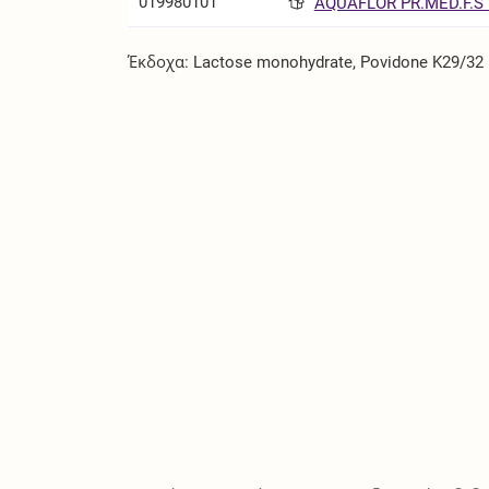
019980101
AQUAFLOR PR.MED.F.S 
Έκδοχα: Lactose monohydrate, Povidone K29/32