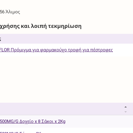
 56 Άλιμος
 χρήσης και λοιπή τεκμηρίωση
ς
LOR Πρόμιγμα για φαρμακούχο τροφή για πέστροφες
00MG/G Δοχείο x 8 Σάκοι x 2Kg