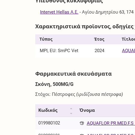
Υπεύθυνος κυκλοφορίας
Intervet Hellas Α.Ε.
-
Αγίου Δημητρίου 63, 174
Χαρακτηριστικά προϊοντος, οδηγίες
Τύπος
Έτος
Τίτλο
MPI, EU: SmPC Vet
2024
AQUAF
Φαρμακευτικά σκευάσματα
Σκόνη, 500MG/G
Στόχοι: Πέστροφες
(ιριδίζουσα πέστροφα)
Κωδικός
Όνομα
019980102
AQUAFLOR PR.MED.F.S 5