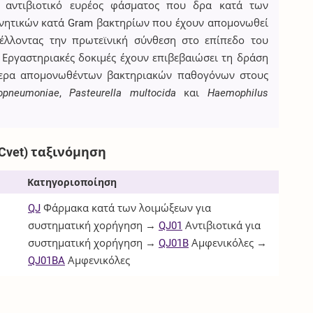
ό αντιβιοτικό ευρέος φάσματος που δρα κατά των
ρνητικών κατά Gram βακτηρίων που έχουν απομονωθεί
έλλοντας την πρωτεϊνική σύνθεση στο επίπεδο του
 Εργαστηριακές δοκιμές έχουν επιβεβαιώσει τη δράση
ότερα απομονωθέντων βακτηριακών παθογόνων στους
ropneumoniae
,
Pasteurella multocida
και
Haemophilus
Cvet) ταξινόμηση
Κατηγοριοποίηση
QJ
Φάρμακα κατά των λοιμώξεων για
συστηματική χορήγηση →
QJ01
Αντιβιοτικά για
συστηματική χορήγηση →
QJ01B
Αμφενικόλες →
QJ01BA
Αμφενικόλες