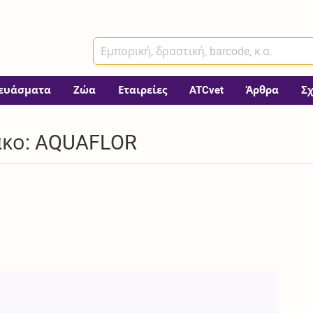
ευάσματα
Ζώα
Εταιρείες
ATCvet
Άρθρα
Σ
ακο: AQUAFLOR