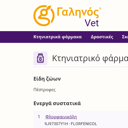
®
Vet
Κτηνιατρικά φάρμακα
Δραστικές
Σκ
Κτηνιατρικό φάρμ
Είδη ζώων
Πέστροφες
Ενεργά συστατικά
1
Φλορφαινικόλη
9J97307Y1H - FLORFENICOL