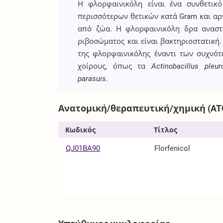
Η φλορφαινικόλη είναι ένα συνθετικ
περισσότερων θετικών κατά Gram και α
από ζώα. Η φλορφαινικόλη δρα αναστ
ριβοσώματος και είναι βακτηριοστατική.
της φλορφαινικόλης έναντι των συχν
χοίρους, όπως τα
Actinobacillus pleu
parasuis
.
Ανατομική/θεραπευτική/χημική (AT
Κωδικός
Τίτλος
QJ01BA90
Florfenicol